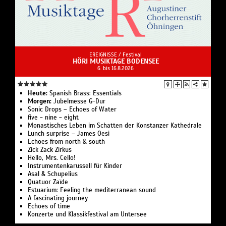
EREIGNISSE /
Festival
HÖRI MUSIKTAGE BODENSEE
6. bis 16.8.2026
Heute:
Spanish Brass: Essentials
Morgen:
Jubelmesse G-Dur
Sonic Drops – Echoes of Water
five - nine - eight‍
Monastisches Leben im Schatten der Konstanzer Kathedrale‍
Lunch surprise – James Oesi
Echoes from north & south
Zick Zack Zirkus
Hello, Mrs. Cello!
Instrumentenkarussell für Kinder
Asal & Schupelius
Quatuor Zaïde
Estuarium: Feeling the mediterranean sound‍
A fascinating journey
Echoes of time
Konzerte und Klassikfestival am Untersee