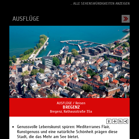
... ALLE SEHENSWÜRDIGKEITEN ANZEIGEN
AUSFLÜGE
AUSFLÜGE /
Reisen
BREGENZ
Bregenz, Rathausstraße 35a
Genussvolle Lebenskunst spüren: Mediterranes Flair,
Kunstgenuss und eine natürliche Schönheit prägen diese
Stadt, die das Mehr am See bietet.