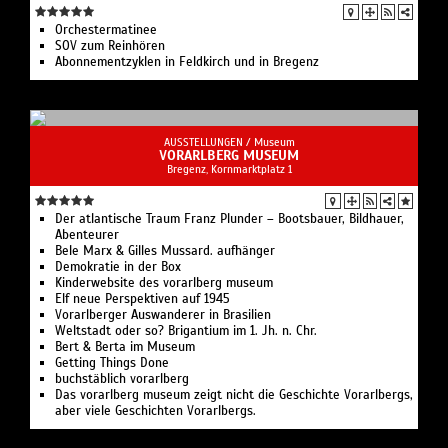
Orchestermatinee
SOV zum Reinhören
Abonnementzyklen in Feldkirch und in Bregenz
AUSSTELLUNGEN /
Museum
VORARLBERG MUSEUM
Bregenz, Kornmarktplatz 1
Der atlantische Traum Franz Plunder – Bootsbauer, Bildhauer,
Abenteurer
Bele Marx & Gilles Mussard. aufhänger
Demokratie in der Box
Kinderwebsite des vorarlberg museum
Elf neue Perspektiven auf 1945
Vorarlberger Auswanderer in Brasilien
Weltstadt oder so? Brigantium im 1. Jh. n. Chr.
Bert & Berta im Museum
Getting Things Done
buchstäblich vorarlberg
Das vorarlberg museum zeigt nicht die Geschichte Vorarlbergs,
aber viele Geschichten Vorarlbergs.