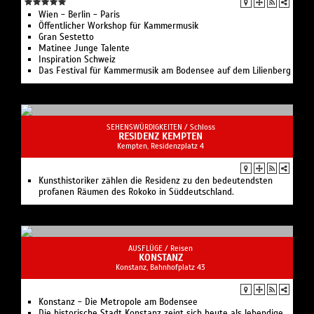
Wien - Berlin - Paris
Öffentlicher Workshop für Kammermusik
Gran Sestetto
Matinee Junge Talente
Inspiration Schweiz
Das Festival für Kammermusik am Bodensee auf dem Lilienberg
SEHENSWÜRDIGKEITEN /
Schloss
RESIDENZ KEMPTEN
Kempten, Residenzplatz 4
Kunsthistoriker zählen die Residenz zu den bedeutendsten
profanen Räumen des Rokoko in Süddeutschland.
AUSFLÜGE /
Reisen
KONSTANZ
Konstanz, Bahnhofplatz 43
Konstanz - Die Metropole am Bodensee
Die historische Stadt Konstanz zeigt sich heute als lebendige