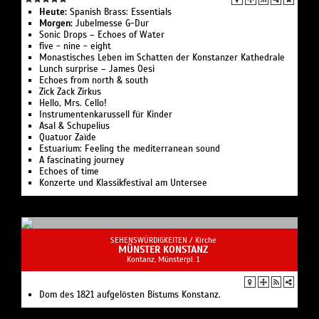
Heute:
Spanish Brass: Essentials
Morgen:
Jubelmesse G-Dur
Sonic Drops – Echoes of Water
five - nine - eight‍
Monastisches Leben im Schatten der Konstanzer Kathedrale‍
Lunch surprise – James Oesi
Echoes from north & south
Zick Zack Zirkus
Hello, Mrs. Cello!
Instrumentenkarussell für Kinder
Asal & Schupelius
Quatuor Zaïde
Estuarium: Feeling the mediterranean sound‍
A fascinating journey
Echoes of time
Konzerte und Klassikfestival am Untersee
SEHENSWÜRDIGKEITEN /
Kirche
MÜNSTER KONSTANZ
Kontanz, Münsterpl. 1
Dom des 1821 aufgelösten Bistums Konstanz.