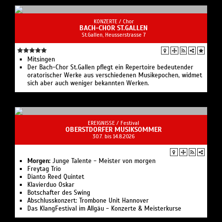
KONZERTE /
Chor
BACH-CHOR ST.GALLEN
St.Gallen, Heusserstrasse 7
Mitsingen
Der Bach-Chor St.Gallen pflegt ein Repertoire bedeutender
oratorischer Werke aus verschiedenen Musikepochen, widmet
sich aber auch weniger bekannten Werken.
EREIGNISSE /
Festival
OBERSTDORFER MUSIKSOMMER
30.7. bis 14.8.2026
Morgen:
Junge Talente - Meister von morgen
Freytag Trio
Dianto Reed Quintet
Klavierduo Oskar
Botschafter des Swing
Abschlusskonzert: Trombone Unit Hannover
Das KlangFestival im Allgäu - Konzerte & Meisterkurse