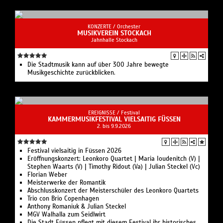
KONZERTE /
Orchester
MUSIKVEREIN STOCKACH
Jahnhalle Stockach
Die Stadtmusik kann auf über 300 Jahre bewegte
Musikgeschichte zurückblicken.
EREIGNISSE /
Festival
KAMMERMUSIKFESTIVAL VIELSAITIG FÜSSEN
2. bis 9.9.2026
Festival vielsaitig in Füssen 2026
Eröffnungskonzert: Leonkoro Quartet | Maria Ioudenitch (V) |
Stephen Waarts (V) | Timothy Ridout (Va) | Julian Steckel (Vc)
Florian Weber
Meisterwerke der Romantik
Abschlusskonzert der Meisterschüler des Leonkoro Quartets
Trio con Brio Copenhagen
Anthony Romaniuk & Julian Steckel
MGV Walhalla zum Seidlwirt
Die Stadt Füssen pflegt mit diesem Festival ihr historisches