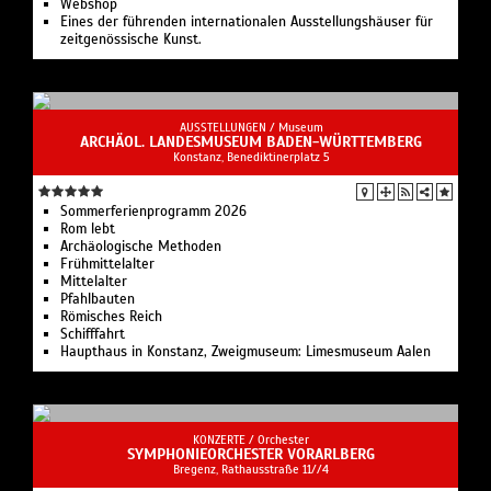
Webshop
Eines der führenden internationalen Ausstellungshäuser für
zeitgenössische Kunst.
AUSSTELLUNGEN /
Museum
ARCHÄOL. LANDESMUSEUM BADEN-WÜRTTEMBERG
Konstanz, Benediktinerplatz 5
Sommerferienprogramm 2026
Rom lebt
Archäologische Methoden
Frühmittelalter
Mittelalter
Pfahlbauten
Römisches Reich
Schifffahrt
Haupthaus in Konstanz, Zweigmuseum: Limesmuseum Aalen
KONZERTE /
Orchester
SYMPHONIEORCHESTER VORARLBERG
Bregenz, Rathausstraße 11//4