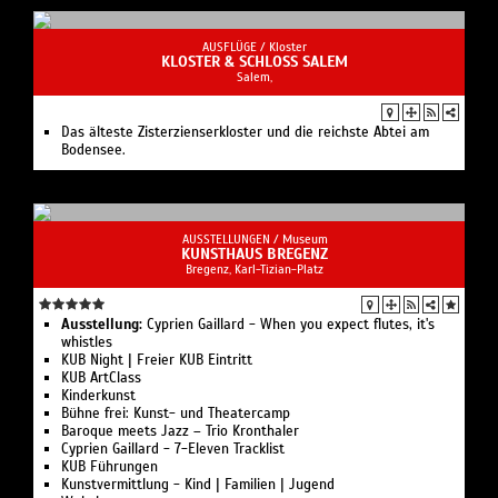
AUSFLÜGE /
Kloster
KLOSTER & SCHLOSS SALEM
Salem,
Das älteste Zisterzienserkloster und die reichste Abtei am
Bodensee.
AUSSTELLUNGEN /
Museum
KUNSTHAUS BREGENZ
Bregenz, Karl-Tizian-Platz
Ausstellung:
Cyprien Gaillard - When you expect flutes, it's
whistles
KUB Night | Freier KUB Eintritt
KUB ArtClass
Kinderkunst
Bühne frei: Kunst- und Theatercamp
Baroque meets Jazz – Trio Kronthaler
Cyprien Gaillard - 7-Eleven Tracklist
KUB Führungen
Kunstvermittlung - Kind | Familien | Jugend