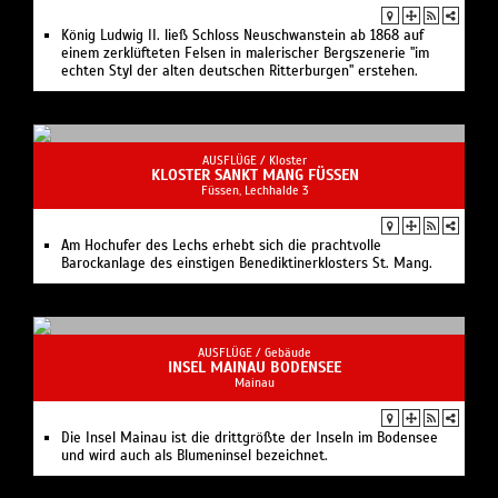
König Ludwig II. ließ Schloss Neuschwanstein ab 1868 auf
einem zerklüfteten Felsen in malerischer Bergszenerie "im
echten Styl der alten deutschen Ritterburgen" erstehen.
AUSFLÜGE /
Kloster
KLOSTER SANKT MANG FÜSSEN
Füssen, Lechhalde 3
Am Hochufer des Lechs erhebt sich die prachtvolle
Barockanlage des einstigen Benediktinerklosters St. Mang.
AUSFLÜGE /
Gebäude
INSEL MAINAU BODENSEE
Mainau
Die Insel Mainau ist die drittgrößte der Inseln im Bodensee
und wird auch als Blumeninsel bezeichnet.