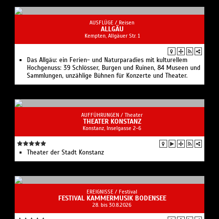
AUSFLÜGE /
Reisen
ALLGÄU
Kempten, Allgäuer Str. 1
Das Allgäu: ein Ferien- und Naturparadies mit kulturellem
Hochgenuss: 39 Schlösser, Burgen und Ruinen, 84 Museen und
Sammlungen, unzählige Bühnen für Konzerte und Theater.
AUFFÜHRUNGEN /
Theater
THEATER KONSTANZ
Konstanz, Inselgasse 2-6
Theater der Stadt Konstanz
EREIGNISSE /
Festival
FESTIVAL KAMMERMUSIK BODENSEE
28. bis 30.8.2026