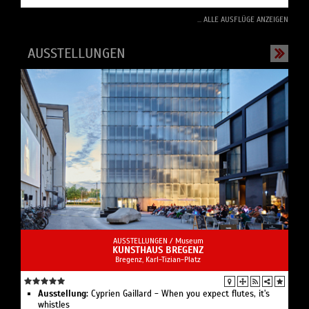
... ALLE AUSFLÜGE ANZEIGEN
AUSSTELLUNGEN
AUSSTELLUNGEN /
Museum
KUNSTHAUS BREGENZ
Bregenz, Karl-Tizian-Platz
Ausstellung:
Cyprien Gaillard - When you expect flutes, it's
whistles