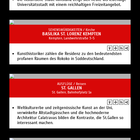
Universitätsstadt mit einem reichhaltigen Freizeitangebot.
SEHENSWÜRDIGKEITEN /
Kirche
BASILIKA ST. LORENZ KEMPTEN
Kempten, Landwehrstraße 3-5
Kunsthistoriker zählen die Residenz zu den bedeutendsten
profanen Räumen des Rokoko in Süddeutschland.
AUSFLÜGE /
Reisen
ST. GALLEN
St. Gallen, Bahnhofplatz 1a
Weltkulturerbe und zeitgenössische Kunst an der Uni,
verwinkelte Altstadtgässchen und die hochmoderne
Architektur Calatravas bilden die Kontraste, die St.Gallen so
interessant machen.