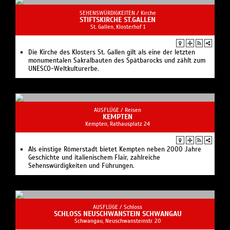
SEHENSWÜRDIGKEITEN /
Kirche
STIFTSKIRCHE ST.GALLEN
St. Gallen, Klosterhof 1
Die Kirche des Klosters St. Gallen gilt als eine der letzten
monumentalen Sakralbauten des Spätbarocks und zählt zum
UNESCO-Weltkulturerbe.
AUSFLÜGE /
Reisen
KEMPTEN
Kempten, Rathausplatz 24
Als einstige Römerstadt bietet Kempten neben 2000 Jahre
Geschichte und italienischem Flair, zahlreiche
Sehenswürdigkeiten und Führungen.
AUSFLÜGE /
Schloss
SCHLOSS NEUSCHWANSTEIN SCHWANGAU
Schwangau, Neuschwansteinstr. 20