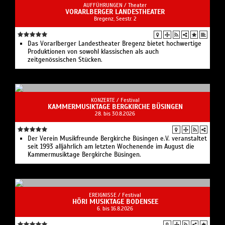
AUFFÜHRUNGEN /
Theater
VORARLBERGER LANDESTHEATER
Bregenz, Seestr. 2
Das Vorarlberger Landestheater Bregenz bietet hochwertige
Produktionen von sowohl klassischen als auch
zeitgenössischen Stücken.
KONZERTE /
Festival
KAMMERMUSIKTAGE BERGKIRCHE BÜSINGEN
28. bis 30.8.2026
Der Verein Musikfreunde Bergkirche Büsingen e.V. veranstaltet
seit 1993 alljährlich am letzten Wochenende im August die
Kammermusiktage Bergkirche Büsingen.
EREIGNISSE /
Festival
HÖRI MUSIKTAGE BODENSEE
6. bis 16.8.2026