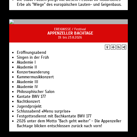
Erbe als "Wiege" des europäischen Lauten- und Geigenbaus.
EREIGNISSE /
Festival
APPENZELLER BACHTAGE
19. bis 23.8.2026
Eröffnungsabend
Singen in der Früh
Akademie I
Akademie II
Konzertwanderung
Kammermusikkonzert
Akademie III
Akademie IV
Philosophischer Salon
Kantate BWV 177
Nachtkonzert
Jugendprojekt
Schlussabend «Menu surprise»
Festgottesdienst mit Bachkantate BWV 177
2026 unter dem Motto "Bach geht weiter" - Die Appenzeller
Bachtage blicken entschlossen zurück nach vorn!