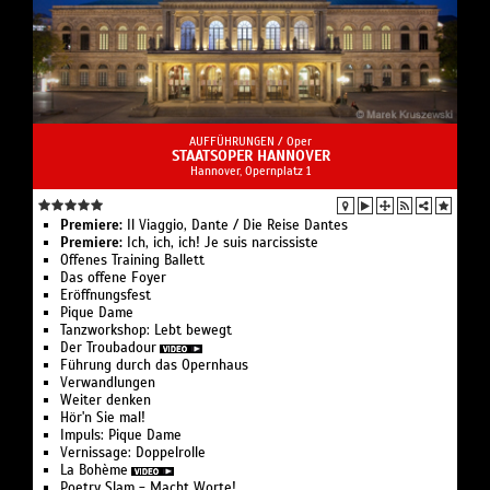
AUFFÜHRUNGEN /
Oper
STAATSOPER HANNOVER
Hannover, Opernplatz 1
Premiere:
Il Viaggio, Dante / Die Reise Dantes
Premiere:
Ich, ich, ich! Je suis narcissiste
Offenes Training Ballett
Das offene Foyer
Eröffnungsfest
Pique Dame
Tanzworkshop: Lebt bewegt
Der Troubadour
Führung durch das Opernhaus
Verwandlungen
Weiter denken
Hör'n Sie mal!
Impuls: Pique Dame
Vernissage: Doppelrolle
La Bohème
Poetry Slam - Macht Worte!