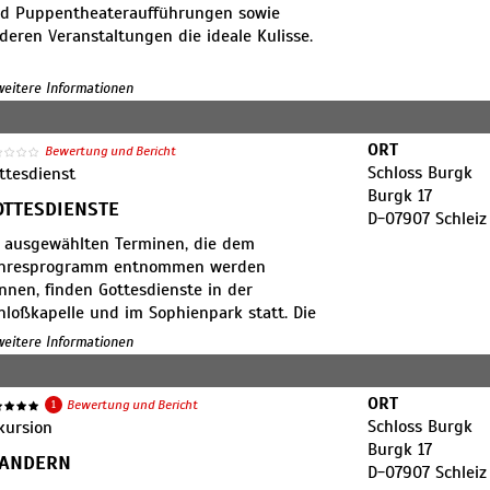
 Gesetzeslücken ausnutzend, von 1982 an
d Puppentheateraufführungen sowie
 vollständig vorhanden sind wichtige
deren Veranstaltungen die ideale Kulisse.
 ENTWERTER/ODER.
 weitere Informationen
othek des Schleizer Lehrers und
volle regionalgeschichtliche Bibliothek
ORT
Bewertung und Bericht
ek ausgebaut.
Schloss Burgk
ttesdienst
tionen, Büchern zu Kunst, Architektur und
Burgk 17
OTTESDIENSTE
bis zum 19. Jahrhundert zur Verfügung.
D-07907 Schleiz
s mit einem für das Haus wichtigen
 ausgewählten Terminen, die dem
hresprogramm entnommen werden
nnen, finden Gottesdienste in der
hloßkapelle und im Sophienpark statt. Die
rmine werden auf der Webseite unter
 weitere Informationen
eranstaltungen" veröffentlicht.
ORT
1
Bewertung und Bericht
Schloss Burgk
kursion
Burgk 17
ANDERN
D-07907 Schleiz