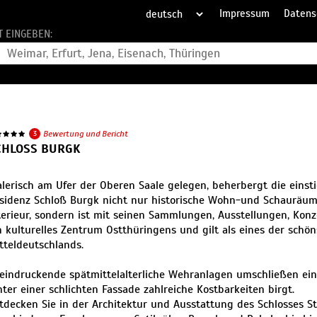
Impressum
Datens
T EINGEBEN:
3
Bewertung und Bericht
CHLOSS BURGK
lerisch am Ufer der Oberen Saale gelegen, beherbergt die einst
sidenz Schloß Burgk nicht nur historische Wohn-und Schauräu
terieur, sondern ist mit seinen Sammlungen, Ausstellungen, Kon
n kulturelles Zentrum Ostthüringens und gilt als eines der schön
tteldeutschlands.
eindruckende spätmittelalterliche Wehranlagen umschließen ei
nter einer schlichten Fassade zahlreiche Kostbarkeiten birgt.
tdecken Sie in der Architektur und Ausstattung des Schlosses S