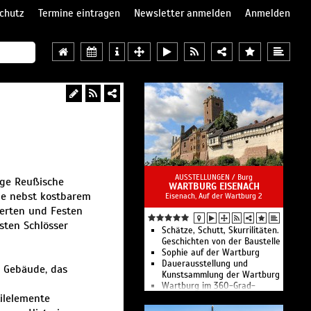
chutz
Termine eintragen
Newsletter anmelden
Anmelden
AUSSTELLUNGEN /
Burg
ige Reußische
WARTBURG EISENACH
me nebst kostbarem
Eisenach, Auf der Wartburg 2
zerten und Festen
sten Schlösser
Schätze, Schutt, Skurrilitäten.
Geschichten von der Baustelle
Sophie auf der Wartburg
Dauerausstellung und
n Gebäude, das
Kunstsammlung der Wartburg
Wartburg im 360-Grad-
tilelemente
Rundgang
Museums-Onlineshop - Die