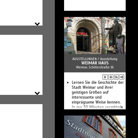
App Weimar+
Bibliothek online geöffnet
360° Rundgänge
Alle Wege führen nach Rom ...
Digitale Werkstatt
Du bist Faust. Goethes Drama
in der Kunst
Glucks Iphigenie
Sammlungshighlights
Virtuelle Ausstellungen
Von Delacroix bis Warhol
Winckelmann. Moderne Antike
AUSSTELLUNGEN /
Ausstellung
Die Klassik Stiftung Weimar
WEIMAR HAUS
Weimar, Schillerstraße 16
vereint eine Vielzahl an
Forschungseinrichtungen,
Sehenswürdigkeiten,
historischen Wohnhäusern,
Lernen Sie die Geschichte der
Museen, Schlössern und
Stadt Weimar und ihrer
Parkanlagen.
geistigen Größen auf
interessante und
einprägsame Weise kennen.
In nur 30 Minuten vermitteln
wir Ihnen einen
geschichtlichen Überblick
über 5000 Jahre Weimarer
Geschichte.