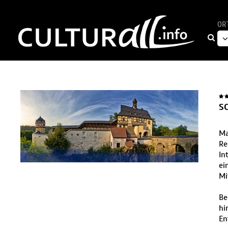
OR
S
Ma
Re
In
ei
Mi
Be
hi
En