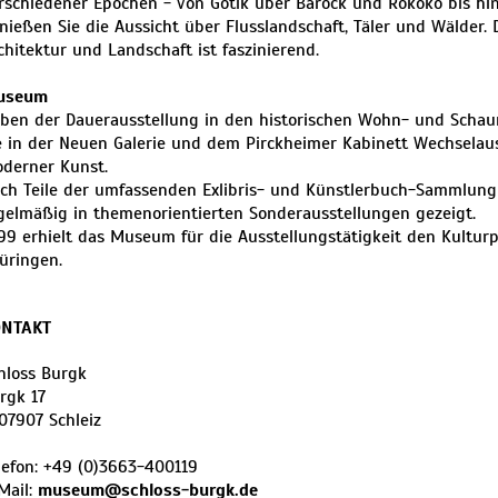
rschiedener Epochen - von Gotik über Barock und Rokoko bis hi
nießen Sie die Aussicht über Flusslandschaft, Täler und Wälder. 
chitektur und Landschaft ist faszinierend.
useum
ben der Dauerausstellung in den historischen Wohn- und Scha
e in der Neuen Galerie und dem Pirckheimer Kabinett Wechselau
derner Kunst.
ch Teile der umfassenden Exlibris- und Künstlerbuch-Sammlun
gelmäßig in themenorientierten Sonderausstellungen gezeigt.
99 erhielt das Museum für die Ausstellungstätigkeit den Kultur
üringen.
ONTAKT
hloss Burgk
rgk 17
07907
Schleiz
lefon:
+49 (0)3663-400119
Mail:
museum@schloss-burgk.de