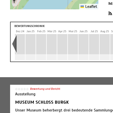
ht
Leaflet
BEWERTUNGSCHRONIK
 24
Nov 24
Dez 24
Jan 25
Feb 25
Mär 25
Apr 25
Mai 25
Jun 25
Jul 25
Aug 25
S
Bewertung und Bericht
Ausstellung
MUSEUM SCHLOSS BURGK
Unser Museum beherbergt drei bedeutende Sammlungen,