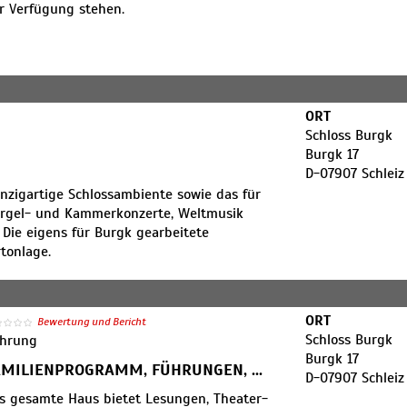
ur Verfügung stehen.
ris - lat.: "aus den Büchern"), die größte
opas in öffentlicher Hand. Den
Sammlung Heinicke, die 1981 dem Museum
ORT
mlern und Künstlern sowie durch Ankäufe
Schloss Burgk
reint heute Exlibris aus fünf
Burgk 17
s mehr als 60 Ländern. Sie setzt im frühen
D-07907 Schleiz
ie Zeit vom ausgehenden 19. Jahrhundert
inzigartige Schlossambiente sowie das für
ehlt. Von einigen ist das Exlibris-Werk
 Orgel- und Kammerkonzerte, Weltmusik
ner Bestand ist dem 17. und 18.
Die eigens für Burgk gearbeitete
Arbeiten gibt einen repräsentativen
tonlage.
schriften
n Künstlerbüchern, die, parallel zu den
ORT
Bewertung und Bericht
verfolgt und dokumentiert. Ausgehend von
Schloss Burgk
hrung
R wurde seit den 1990er Jahren die
Burgk 17
AMILIENPROGRAMM, FÜHRUNGEN, ...
h und beträchtlich erweitert.
D-07907 Schleiz
schen Zeitschriften aus der DDR, die
s gesamte Haus bietet Lesungen, Theater-