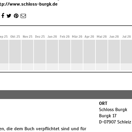
tp://www.schloss-burgk.de
ep 25
Okt 25
Nov 25
Dez 25
Jan 26
Feb 26
Mär 26
Apr 26
Mai 26
Jun 26
Jul 26
ORT
Schloss Burgk
Burgk 17
D-07907 Schleiz
 die dem Buch verpflichtet sind und für