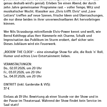
genau deshalb wird’s genial). Erleben Sie einen Abend, der durch
zehn Jahre gemeinsamer Programme rast – voller Tempo, Witz und
musikalischer Wucht. Klassiker aus „Elvis trifft Elvis“ und „Love
Letters“ treffen auf neue Szenen, frische Ideen und Überraschungen,
die nur diese beiden in ihrer unverwechselbaren Art hervorbringen
können.
Wer Nils Strassburgs mitreißende Elvis-Power kennt und weiß, wie
Bernd Kohlhepp alias Herr Hämmerle mit Charme, Schalk und
Improvisation das Publikum im Sturm erobert, darf sicher sein:
Dieses Jubiläum wird ein Feuerwerk.
„ROCKIN‘ THE CLOCK“ – eine einmalige Show für alle, die Rock ’n’ Roll,
Humor und echtes Live-Entertainment lieben.
VERANSTALTUNGEN:
Do., 02.07.2026, um 20 Uhr
Fr., 03.07.2026, um 20 Uhr
Sa., 04.07.2026, um 20 Uhr
EINTRITT (inkl. Garderobe & VVS):
37 €
Einlass ab 19 Uhr. Bewirtung ab einer Stunde vor der Show und in
der Pause im Theatersaal. Während der Show findet kein Service im
Saal statt!