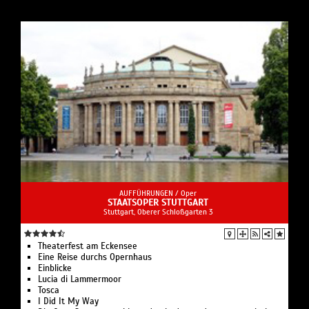
AUFFÜHRUNGEN /
Oper
STAATSOPER STUTTGART
Stuttgart, Oberer Schloßgarten 3
Theaterfest am Eckensee
Eine Reise durchs Opernhaus
Einblicke
Lucia di Lammermoor
Tosca
I Did It My Way