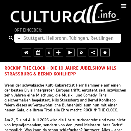
ORT EINGEBEN:
ROCKIN’ THE CLOCK - DIE 10 JAHRE JUBELSHOW NILS
STRASSBURG & BERND KOHLHEPP
Wenn der schwäbische Kult-Kabarettist Herr Hämmerle auf einen
der besten Elvis-Interpreten Europas trifft, entsteht seit inzwischen
zehn Jahren eine Mischung, die Musik- und Comedy-Fans
gleichermaßen begeistert. Nils Strassburg und Bernd Kohlhepp
feiern dieses außergewöhnliche Bühnenjubiläum nun mit einer
neuen Gala, die ihrem Titel alle Ehre macht: ROCKIN‘ THE CLOCK.
Am 2., 3. und 4. Juli 2026 wird die Uhr zurückgedreht und zwar nicht
von irgendjemandem, sondern von den „zwei Meistern ihres Fachs“
persönlich. Was kann da schon schiefgehen? (Antwort: Alles – aber