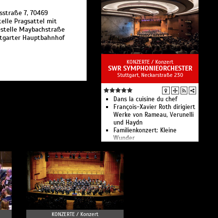
sstraße 7, 70469
telle Pragsattel mit
estelle Maybachstraße
ttgarter Hauptbahnhof
KONZERTE /
Konzert
SWR SYMPHONIEORCHESTER
Stuttgart, Neckarstraße 230
Dans la cuisine du chef
François-Xavier Roth dirigiert
Werke von Rameau, Verunelli
und Haydn
Familienkonzert: Kleine
Wunder
Kammerkonzert: Werke von
Britten, Mozart und Bartók
Isabelle Faust und François-
Xavier Roth mit Werken von
Manoury und Strauss
Schulkonzert: Märchenklänge
Kitakonzert: Ich bin ich - und
wer bist du?
Mittagskonzert: Swann Van
KONZERTE /
Konzert
Rechem dirigiert Werke von