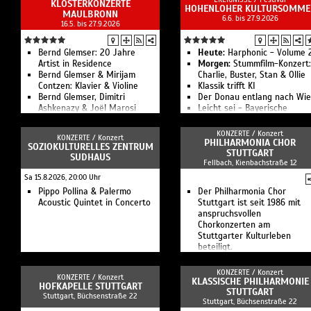
KLOSTERKONZERTE
HOHENLOHER KULTURSOMME
MAULBRONN
6.6. bis 27.9.2026
16.5. bis 27.9.2026
Bernd Glemser: 20 Jahre
Heute:
Harphonic - Volume 
Artist in Residence
Morgen:
Stummfilm-Konzert:
Bernd Glemser & Mirijam
Charlie, Buster, Stan & Ollie
Contzen: Klavier & Violine
Klassik trifft KI
Bernd Glemser, Dimitri
Der Donau entlang nach Wi
Ashkenazy & Joël Marosi
Leicht sei - Bayerische
Klavier, Klarinette &
Chansons
Violoncello
Csárdás, Charme und feurig
KONZERTE /
Konzert
KONZERTE /
Konzert
Bernd Glemser &
Klänge
PHILHARMONIA CHOR
SOZIOKULTURELLES ZENTRUM
Gewandhaus-Quartett:
Konzerttag auf Schloss
STUTTGART
SUDHAUS
Fellbach, Kienbachstraße 12
Klavierquintett
Schillingsfürst
Poiesis Quartet:
Wurzeln und Wege
Sa 15.8.2026, 20:00 Uhr
Preisträgerkonzert
Wir & Jetzt
Pippo Pollina & Palermo
Der Philharmonia Chor
Maulbronner Kammerchor &
Farbwechsel - Bach und
Acoustic Quintet in Concerto
Stuttgart ist seit 1986 mit
Hannoversche Hofkapelle u.a.:
Enescu
anspruchsvollen
Paulus
Der Atem des Raga - Musik 
Chorkonzerten am
Die Klosterkonzerte
Kulinarik aus Indien
Stuttgarter Kulturleben
Maulbronn bestehen seit
Meisterliches Finale
beteiligt.
über 50 Jahren und gehören
Vitamin Pe - Das
zu den bedeutenden
Plauschkonzert
KONZERTE /
Konzert
Musikfestivals in Baden-
Licht und Finsternis
KONZERTE /
Konzert
KLASSISCHE PHILHARMONIE
Württemberg.
HOFKAPELLE STUTTGART
Unavantaluna - Musik aus
STUTTGART
Stuttgart, Büchsenstraße 22
Sizilien
Stuttgart, Büchsenstraße 22
3 On The Bund - Hausnumm