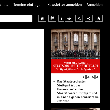
chutz
Termine eintragen
Newsletter anmelden
Anmelden
KONZERTE /
Konzert
STAATSORCHESTER STUTTGART
Stuttgart, Oberer Schloßgarten 3
Das Staatsorchester
Stuttgart ist das
Hausorchester der
Staatstheater Stuttgart und
in einer eigenen Konzertreihe
erlebbar.