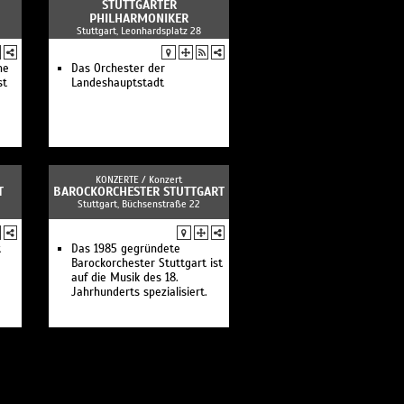
STUTTGARTER
Chabrier und Rimskij-
PHILHARMONIKER
Korsakow
Stuttgart, Leonhardsplatz 28
Juraj Valčuha dirigiert Werke
von Johannes Brahms und
he
Das Orchester der
Richard Strauss
st
Landeshauptstadt
Dans la cuisine du chef
François-Xavier Roth dirigiert
Werke von Joseph Haydn und
York Höller
Kammerkonzert: Werke von
Mendelssohn Bartholdy,
Beach und Senfter
KONZERTE /
Konzert
Mittagskonzert: Jakob
T
BAROCKORCHESTER STUTTGART
Lehmann dirigiert Werke von
Stuttgart, Büchsenstraße 22
Strauß (Sohn) und Brahms
François-Xavier Roth dirigiert
Ludwig van Beethovens Missa
t
Das 1985 gegründete
solemnis
Barockorchester Stuttgart ist
Linie 2: Mozart, Kurtág und
auf die Musik des 18.
Beethoven
Jahrhunderts spezialisiert.
Inklusives Konzert: Beethoven
Seniorenkonzert: Beethoven
Kammerkonzert: Werke von
Beethoven bis Michael
Jackson
Linie 2: 33 Veränderungen
über 33 Veränderungen
Emmanuel Tjeknavorian