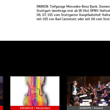
PARKEN: Tiefgarage Mercedes-Benz Bank, Siemen
Stuttgart (werktags erst ab 18 Uhr) ÖPNV: Haltes
U6, U7, U15 vom Stuttgarter Hauptbahnhof; Halt
mit U13 von Bad Cannstatt oder mit U6 vom Stu
EREIGNISSE /
Meisterkurs
KONZERTE /
Konzert