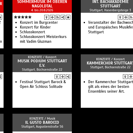
SOMMERMUSIK IM OBEREN
INT. BACHAKADEMIE
R
NAGOLDTAL
STUTTGART
4. bis 20.8.2026
Stuttgart, Hasenbergsteige 3
2
Konzert im Burgcenter
Veranstalter der Bachwoc
Konzert für Kinder
und Europäisches Musikfe
Schlusskonzert
Stuttgart
Schlusskonzert Meisterkurs
en
mit Vadim Gluzman
e
KONZERTE /
Konzert
KONZERTE /
Konzert
MUSIK PODIUM STUTTGART
KAMMERCHOR STUTTGAR
E.V.
Stuttgart, Büchsenstraße 22
Stuttgart, Büchsenstraße 22
Festival Stuttgart Barock &
Der Kammerchor Stuttgar
Open Air Schloss Solitude
gilt als eines der besten
Ensembles seiner Art.
&
KONZERTE /
Musik
IL GUSTO BAROCCO
Stuttgart, Augustenstraße 56
er