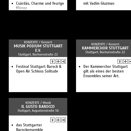
Csárdás, Charme und feurige
mit Vadim Gluzman
Klänge
Konzerttag auf Schloss
Schillingsfürst
Wurzeln und Wege
Wir & Jetzt
Farbwechsel - Bach und
Enescu
Der Atem des Raga - Musik &
KONZERTE /
Konzert
KONZERTE /
Konzert
Kulinarik aus Indien
MUSIK PODIUM STUTTGART
KAMMERCHOR STUTTGART
Meisterliches Finale
E.V.
Stuttgart, Büchsenstraße 22
Stuttgart, Büchsenstraße 22
Vitamin Pe - Das
Plauschkonzert
Licht und Finsternis
Festival Stuttgart Barock &
Der Kammerchor Stuttgart
Unavantaluna - Musik aus
Open Air Schloss Solitude
gilt als eines der besten
Sizilien
Ensembles seiner Art.
3 On The Bund - Hausnummer
"Folk"
Nordwinde - Tuba und Orgel
Spurensuche - Ungarischer
Bolero
Bach in Blue
KONZERTE /
Musik
Prinz-Constantin-Konzert
IL GUSTO BAROCCO
Stuttgart, Augustenstraße 56
Wach auf, meins Herzens
Schöne
WKO meets Joris
Sonaten, Tänze und
das Stuttgarter
Interludien
Barockensemble