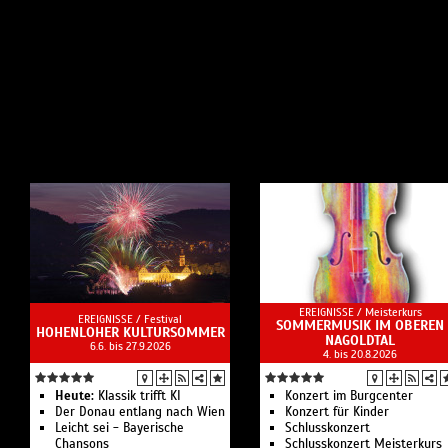
EREIGNISSE /
Meisterkurs
EREIGNISSE /
Festival
SOMMERMUSIK IM OBEREN
HOHENLOHER KULTURSOMMER
NAGOLDTAL
6.6. bis 27.9.2026
4. bis 20.8.2026
Heute:
Klassik trifft KI
Konzert im Burgcenter
Der Donau entlang nach Wien
Konzert für Kinder
Leicht sei - Bayerische
Schlusskonzert
Chansons
Schlusskonzert Meisterkurs