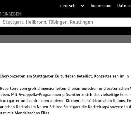
Impressum
Datens
T EINGEBEN:
 Chorkonzerten am Stuttgarter Kulturleben beteiligt. Konzertreisen im I
 Repertoire vom groß dimensionierten chorsinfonischen und oratorischen 
leben. Mit A-cappella-Programmen präsentierte sich das vielseitige Ensem
tuttgarter und zahlreichen anderen Kirchen des süddeutschen Raums. Fe
arischen Recitals im Neuen Schloss Stuttgart die Karfreitagskonzerte in d
etzt mit Mendelssohns Elias.