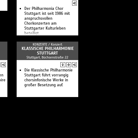
dirigiert Peter Tschaikowsky
Der Philharmonia Chor
Vimbayi Kaziboni dirigiert
Stuttgart ist seit 1986 mit
Werke von Glojnarić, Berio
anspruchsvollen
und Holst
Chorkonzerten am
Fit fürs Abi
Stuttgarter Kulturleben
Mittagskonzert: Gergely
beteiligt.
Madaras dirigient Werke von
Liszt, Bartók und Dohnányi
Kammerkonzert: Werke von
KONZERTE /
Konzert
Beethoven und Haydn
KLASSISCHE PHILHARMONIE
STUTTGART
Linie 2: Beethoven
Stuttgart, Büchsenstraße 22
Antonello Manacorda,
dirigiert Werke von
Beethoven, Strawinsky und
Die Klassische Philharmonie
Strauss
en
Stuttgart führt vorrangig
Schulkonzert: Beethoven
ire
chorsinfonische Werke in
Kammerkonzert: Werke von
großer Besetzung auf.
Enescu und Glinka
Elim Chan dirigiert Werke von
Korngold und
Schostakowitsch
Mittagskonzert: Anna Handler
dirigient Werke von Joseph
Haydn und Béla Bartók
Kitakonzert: Klangschätze
Elena Bashkirova und
François-Xavier Roth mit
Werken von Chabrier, Ravel,