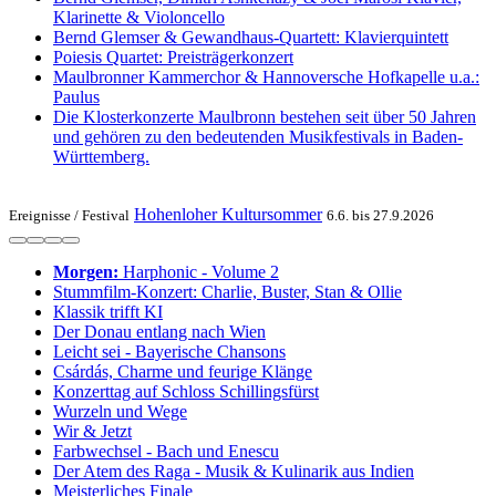
Klarinette & Violoncello
Bernd Glemser & Gewandhaus-Quartett: Klavierquintett
Poiesis Quartet: Preisträgerkonzert
Maulbronner Kammerchor & Hannoversche Hofkapelle u.a.:
Paulus
Die Klosterkonzerte Maulbronn bestehen seit über 50 Jahren
und gehören zu den bedeutenden Musikfestivals in Baden-
Württemberg.
Hohenloher Kultursommer
Ereignisse /
Festival
6.6. bis 27.9.2026
Morgen:
Harphonic - Volume 2
Stummfilm-Konzert: Charlie, Buster, Stan & Ollie
Klassik trifft KI
Der Donau entlang nach Wien
Leicht sei - Bayerische Chansons
Csárdás, Charme und feurige Klänge
Konzerttag auf Schloss Schillingsfürst
Wurzeln und Wege
Wir & Jetzt
Farbwechsel - Bach und Enescu
Der Atem des Raga - Musik & Kulinarik aus Indien
Meisterliches Finale