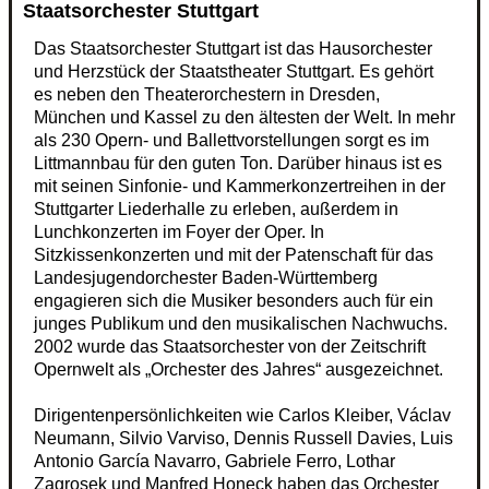
Staatsorchester Stuttgart
Das Staatsorchester Stuttgart ist das Hausorchester
und Herzstück der Staatstheater Stuttgart. Es gehört
es neben den Theaterorchestern in Dresden,
München und Kassel zu den ältesten der Welt. In mehr
als 230 Opern- und Ballettvorstellungen sorgt es im
Littmannbau für den guten Ton. Darüber hinaus ist es
mit seinen Sinfonie- und Kammerkonzertreihen in der
Stuttgarter Liederhalle zu erleben, außerdem in
Lunchkonzerten im Foyer der Oper. In
Sitzkissenkonzerten und mit der Patenschaft für das
Landesjugendorchester Baden-Württemberg
engagieren sich die Musiker besonders auch für ein
junges Publikum und den musikalischen Nachwuchs.
2002 wurde das Staatsorchester von der Zeitschrift
Opernwelt als „Orchester des Jahres“ ausgezeichnet.
Dirigentenpersönlichkeiten wie Carlos Kleiber, Václav
Neumann, Silvio Varviso, Dennis Russell Davies, Luis
Antonio García Navarro, Gabriele Ferro, Lothar
Zagrosek und Manfred Honeck haben das Orchester