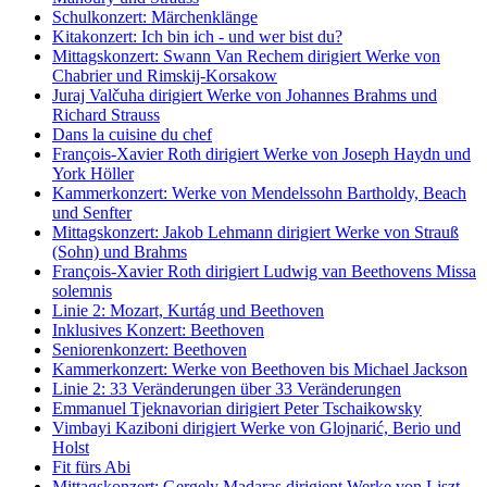
Schulkonzert: Märchenklänge
Kitakonzert: Ich bin ich - und wer bist du?
Mittagskonzert: Swann Van Rechem dirigiert Werke von
Chabrier und Rimskij-Korsakow
Juraj Valčuha dirigiert Werke von Johannes Brahms und
Richard Strauss
Dans la cuisine du chef
François-Xavier Roth dirigiert Werke von Joseph Haydn und
York Höller
Kammerkonzert: Werke von Mendelssohn Bartholdy, Beach
und Senfter
Mittagskonzert: Jakob Lehmann dirigiert Werke von Strauß
(Sohn) und Brahms
François-Xavier Roth dirigiert Ludwig van Beethovens Missa
solemnis
Linie 2: Mozart, Kurtág und Beethoven
Inklusives Konzert: Beethoven
Seniorenkonzert: Beethoven
Kammerkonzert: Werke von Beethoven bis Michael Jackson
Linie 2: 33 Veränderungen über 33 Veränderungen
Emmanuel Tjeknavorian dirigiert Peter Tschaikowsky
Vimbayi Kaziboni dirigiert Werke von Glojnarić, Berio und
Holst
Fit fürs Abi
Mittagskonzert: Gergely Madaras dirigient Werke von Liszt,