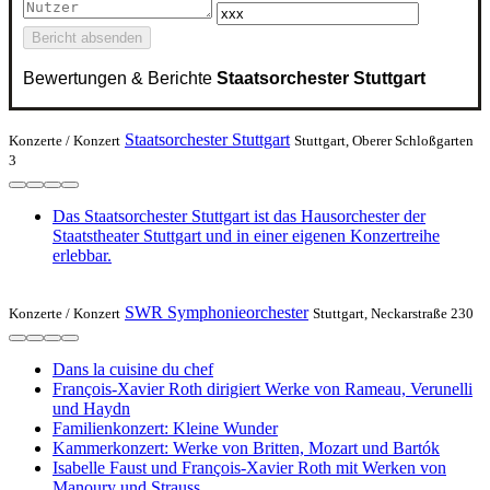
Bericht absenden
Bewertungen & Berichte
Staatsorchester Stuttgart
Staatsorchester Stuttgart
Konzerte /
Konzert
Stuttgart, Oberer Schloßgarten
3
Das Staatsorchester Stuttgart ist das Hausorchester der
Staatstheater Stuttgart und in einer eigenen Konzertreihe
erlebbar.
SWR Symphonieorchester
Konzerte /
Konzert
Stuttgart, Neckarstraße 230
Dans la cuisine du chef
François-Xavier Roth dirigiert Werke von Rameau, Verunelli
und Haydn
Familienkonzert: Kleine Wunder
Kammerkonzert: Werke von Britten, Mozart und Bartók
Isabelle Faust und François-Xavier Roth mit Werken von
Manoury und Strauss