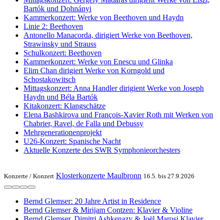
Bartók und Dohnányi
Kammerkonzert: Werke von Beethoven und Haydn
Linie 2: Beethoven
Antonello Manacorda, dirigiert Werke von Beethoven,
Strawinsky und Strauss
Schulkonzert: Beethoven
Kammerkonzert: Werke von Enescu und Glinka
Elim Chan dirigiert Werke von Korngold und
Schostakowitsch
Mittagskonzert: Anna Handler dirigient Werke von Joseph
Haydn und Béla Bartók
Kitakonzert: Klangschätze
Elena Bashkirova und François-Xavier Roth mit Werken von
Chabrier, Ravel, de Falla und Debussy
Mehrgenerationenprojekt
U26-Konzert: Spanische Nacht
Aktuelle Konzerte des SWR Symphonieorchesters
Klosterkonzerte Maulbronn
Konzerte /
Konzert
16.5. bis 27.9.2026
Bernd Glemser: 20 Jahre Artist in Residence
Bernd Glemser & Mirijam Contzen: Klavier & Violine
Bernd Glemser, Dimitri Ashkenazy & Joël Marosi Klavier,