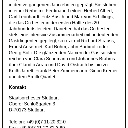
in den vergangenen Jahrzehnten geprägt. Sie stehen
in einer Reihe mit Ferdinand Leitner, Herbert Albert,
Carl Leonhardt, Fritz Busch und Max von Schillings,
die das Orchester in der ersten Hälfte des 20.
Jahrhunderts leiteten. Daneben hat das Orchester
stets eine intensive Zusammenarbeit mit bedeutenden
Gastdirigenten gepflegt, so u. a. mit Richard Strauss,
Ernest Ansermet, Karl Böhm, John Barbirolli oder
Georg Solti. Die glänzenden Namen der Gastsolisten
reichen von Clara Schumann und Johannes Brahms
über Claudio Arrau und David Oistrach bis hin zu
Keith Jarrett, Frank Peter Zimmermann, Gidon Kremer
und dem Arditti Quartet.
Kontakt
Staatsorchester Stuttgart
Oberer Schloßgarten 3
D
-
70173
Stuttgart
Telefon:
+49 (0)7 11-20 32-0
Fax:
+49 (0)7 11-20 32-3 89