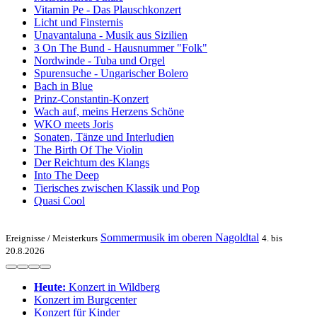
Vitamin Pe - Das Plauschkonzert
Licht und Finsternis
Unavantaluna - Musik aus Sizilien
3 On The Bund - Hausnummer "Folk"
Nordwinde - Tuba und Orgel
Spurensuche - Ungarischer Bolero
Bach in Blue
Prinz-Constantin-Konzert
Wach auf, meins Herzens Schöne
WKO meets Joris
Sonaten, Tänze und Interludien
The Birth Of The Violin
Der Reichtum des Klangs
Into The Deep
Tierisches zwischen Klassik und Pop
Quasi Cool
Sommermusik im oberen Nagoldtal
Ereignisse /
Meisterkurs
4. bis
20.8.2026
Heute:
Konzert in Wildberg
Konzert im Burgcenter
Konzert für Kinder