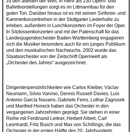
zu den ältesten der Welt. In mehr als 230 Opern- und
Ballettvorstellungen sorgt es im Littmannbau für den
guten Ton. Darüber hinaus ist es mit seinen Sinfonie- und
Kammerkonzertreihen in der Stuttgarter Liederhalle zu
erleben, außerdem in Lunchkonzerten im Foyer der Oper.
In Sitzkissenkonzerten und mit der Patenschaft für das
Landesjugendorchester Baden-Württemberg engagieren
sich die Musiker besonders auch für ein junges Publikum
und den musikalischen Nachwuchs. 2002 wurde das
Staatsorchester von der Zeitschrift Opernwelt als
„Orchester des Jahres“ ausgezeichnet.
Dirigentenpersönlichkeiten wie Carlos Kleiber, Václav
Neumann, Silvio Varviso, Dennis Russell Davies, Luis
Antonio García Navarro, Gabriele Ferro, Lothar Zagrosek
und Manfred Honeck haben das Orchester in den
vergangenen Jahrzehnten geprägt. Sie stehen in einer
Reihe mit Ferdinand Leitner, Herbert Albert, Carl
Leonhardt, Fritz Busch und Max von Schillings, die das
Orchester in der ersten Hälfte des 20. Jahrhunderts