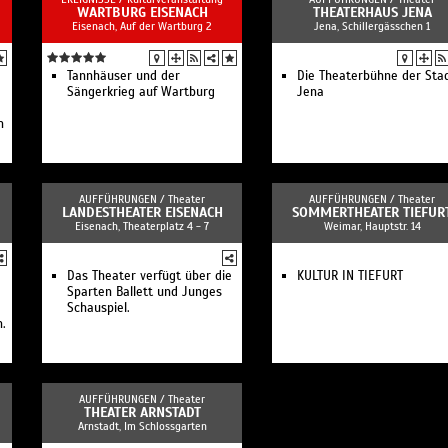
WARTBURG EISENACH
THEATERHAUS JENA
Eisenach, Auf der Wartburg 2
Jena, Schillergässchen 1
Tannhäuser und der
Die Theaterbühne der Sta
Sängerkrieg auf Wartburg
Jena
n
r
AUFFÜHRUNGEN /
Theater
AUFFÜHRUNGEN /
Theater
LANDESTHEATER EISENACH
SOMMERTHEATER TIEFUR
Eisenach, Theaterplatz 4 - 7
Weimar, Hauptstr. 14
Das Theater verfügt über die
KULTUR IN TIEFURT
Sparten Ballett und Junges
Schauspiel.
h.
AUFFÜHRUNGEN /
Theater
THEATER ARNSTADT
Arnstadt, Im Schlossgarten