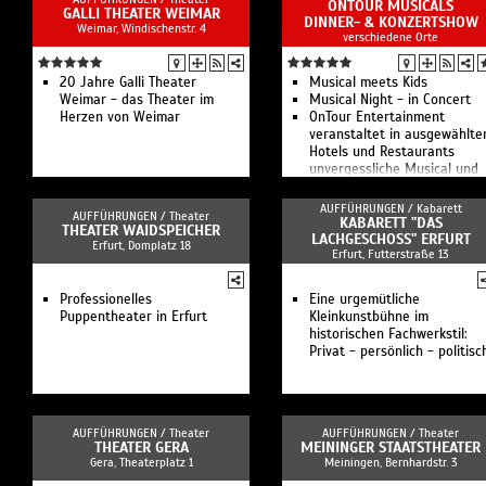
ONTOUR MUSICALS
GALLI THEATER WEIMAR
DINNER- & KONZERTSHOW
Weimar, Windischenstr. 4
verschiedene Orte
20 Jahre Galli Theater
Musical meets Kids
Weimar - das Theater im
Musical Night - in Concert
Herzen von Weimar
OnTour Entertainment
veranstaltet in ausgewählte
Hotels und Restaurants
unvergessliche Musical und
Schlager Dinner Shows in de
Region Leipzig.
AUFFÜHRUNGEN /
Kabarett
AUFFÜHRUNGEN /
Theater
KABARETT "DAS
THEATER WAIDSPEICHER
LACHGESCHOSS" ERFURT
Erfurt, Domplatz 18
Erfurt, Futterstraße 13
Professionelles
Eine urgemütliche
Puppentheater in Erfurt
Kleinkunstbühne im
historischen Fachwerkstil:
Privat - persönlich - politisc
AUFFÜHRUNGEN /
Theater
AUFFÜHRUNGEN /
Theater
THEATER GERA
MEININGER STAATSTHEATER
Gera, Theaterplatz 1
Meiningen, Bernhardstr. 3