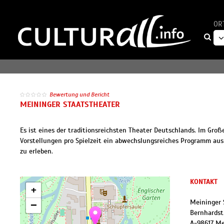
OR
Bewertung und Bericht
MEININGER STAATSTHEATER
Es ist eines der traditionsreichsten Theater Deutschlands. Im Gr
Vorstellungen pro Spielzeit ein abwechslungsreiches Programm aus 
zu erleben.
KONTAKT
+
Meininger 
−
Bernhardstr
A
-
98617
Me