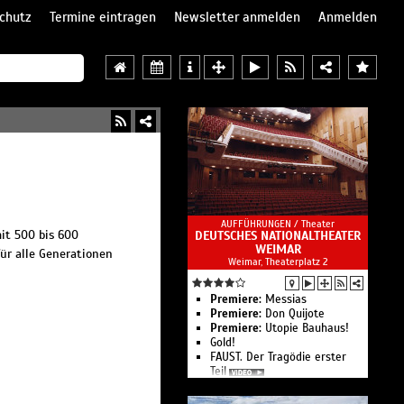
chutz
Termine eintragen
Newsletter anmelden
Anmelden
AUFFÜHRUNGEN /
Theater
it 500 bis 600
DEUTSCHES NATIONALTHEATER
WEIMAR
für alle Generationen
Weimar, Theaterplatz 2
Premiere:
Messias
Premiere:
Don Quijote
Premiere:
Utopie Bauhaus!
Gold!
FAUST. Der Tragödie erster
Teil
Der Geisterseher
Ein Gedicht für die Stadt