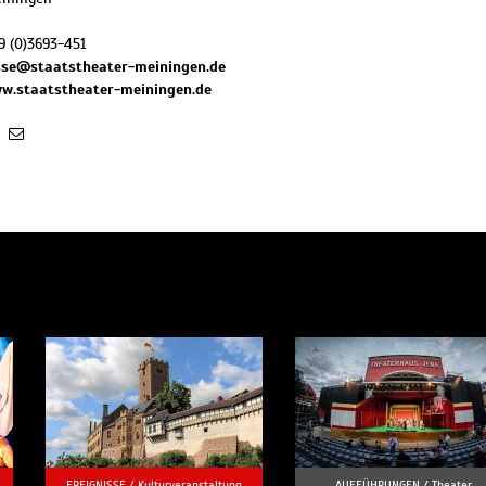
9 (0)3693-451
sse@staatstheater-meiningen.de
ww.staatstheater-meiningen.de
EREIGNISSE /
Kulturveranstaltung
AUFFÜHRUNGEN /
Theater