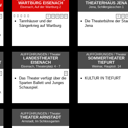
WARTBURG EISENACH
THEATERHAUS JENA
W
Eisenach, Auf der Wartburg 2
Jena, Schillergässchen 1
Tannhäuser und der
Die Theaterbühne der Sta
Sängerkrieg auf Wartburg
Jena
n
er
AUFFÜHRUNGEN /
Theater
AUFFÜHRUNGEN /
Theater
LANDESTHEATER
SOMMERTHEATER
T
EISENACH
TIEFURT
Eisenach, Theaterplatz 4 - 7
Weimar, Hauptstr. 14
Das Theater verfügt über die
KULTUR IN TIEFURT
Sparten Ballett und Junges
Schauspiel.
h.
AUFFÜHRUNGEN /
Theater
THEATER ARNSTADT
Arnstadt, Im Schlossgarten