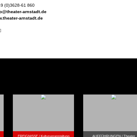
49 (0)3628-61 860
fo@theater-arnstadt.de
w.theater-arnstadt.de
EREIGNISSE /
Kulturveranstaltung
AUFFÜHRUNGEN /
Theater