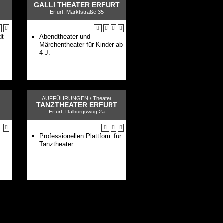
GALLI THEATER ERFURT
Erfurt, Marktstraße 35
dt
Abendtheater und
Märchentheater für Kinder ab
4 J.
AUFFÜHRUNGEN /
Theater
TANZTHEATER ERFURT
Erfurt, Dalbergsweg 2a
Professionellen Plattform für
Tanztheater.