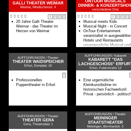
ONTOUR MUSICALS
GALLI THEATER WEIMAR
DINNER- & KONZERTSHO
Weimar, Windischenstr. 4
verschiedene Orte
20 Jahre Galli Theater
Musical meets Kids
Weimar - das Theater im
Musical Night - in Concert
Herzen von Weimar
OnTour Entertainment
veranstaltet in ausgewählte
Hotels und Restaurants
unvergessliche Musical und
Schlager Dinner Shows in d
Region Leipzig.
AUFFÜHRUNGEN /
Kabarett
AUFFÜHRUNGEN /
Theater
KABARETT "DAS
THEATER WAIDSPEICHER
LACHGESCHOSS" ERFUR
Erfurt, Domplatz 18
Erfurt, Futterstraße 13
Professionelles
Eine urgemütliche
Puppentheater in Erfurt
Kleinkunstbühne im
historischen Fachwerkstil:
Privat - persönlich - politisc
AUFFÜHRUNGEN /
Theater
AUFFÜHRUNGEN /
Theater
MEININGER
THEATER GERA
STAATSTHEATER
Gera, Theaterplatz 1
Meiningen, Bernhardstr. 3