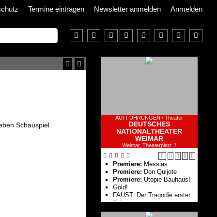
schutz
Termine eintragen
Newsletter anmelden
Anmelden
AUFFÜHRUNGEN /
Theater
DEUTSCHES
Neben Schauspiel
NATIONALTHEATER
WEIMAR
Weimar, Theaterplatz 2
Premiere:
Messias
Premiere:
Don Quijote
Premiere:
Utopie Bauhaus!
Gold!
FAUST. Der Tragödie erster
Teil
Der Geisterseher