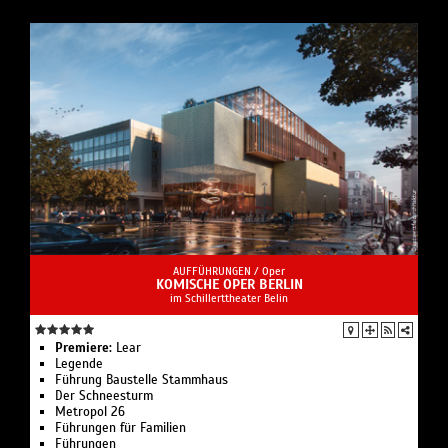
AUFFÜHRUNGEN /
Oper
KOMISCHE OPER BERLIN
im Schillerttheater Belin
Premiere:
Lear
Legende
Führung Bau­stelle Stamm­haus
Der Schnee­sturm
Metropol 26
Führungen für Familien
Führungen