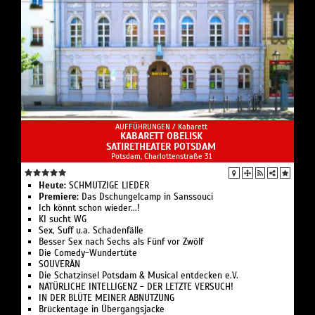
AUFFÜHRUNGEN /
Kabarett
KABARETT OBELISK
SATIRETHEATER POTSDAM
Potsdam, Charlottenstraße 31
Heute:
SCHMUTZIGE LIEDER
Premiere:
Das Dschungelcamp in Sanssouci
Ich könnt schon wieder...!
KI sucht WG
Sex, Suff u.a. Schadenfälle
Besser Sex nach Sechs als Fünf vor Zwölf
Die Comedy-Wundertüte
SOUVERÄN
Die Schatzinsel Potsdam & Musical entdecken e.V.
NATÜRLICHE INTELLIGENZ - DER LETZTE VERSUCH!
IN DER BLÜTE MEINER ABNUTZUNG
Brückentage in Übergangsjacke