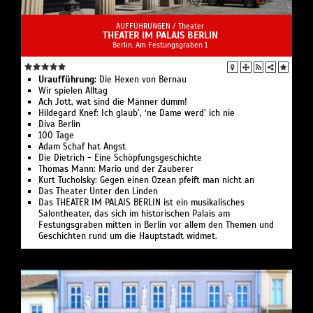
AUFFÜHRUNGEN /
Theater
THEATER IM PALAIS BERLIN
Berlin, Am Festungsgraben 1
Uraufführung:
Die Hexen von Bernau
Wir spielen Alltag
Ach Jott, wat sind die Männer dumm!
Hildegard Knef: Ich glaub’, ‘ne Dame werd’ ich nie
Diva Berlin
100 Tage
Adam Schaf hat Angst
Die Dietrich - Eine Schöpfungsgeschichte
Thomas Mann: Mario und der Zauberer
Kurt Tucholsky: Gegen einen Ozean pfeift man nicht an
Das Theater Unter den Linden
Das THEATER IM PALAIS BERLIN ist ein musikalisches
Salontheater, das sich im historischen Palais am
Festungsgraben mitten in Berlin vor allem den Themen und
Geschichten rund um die Hauptstadt widmet.