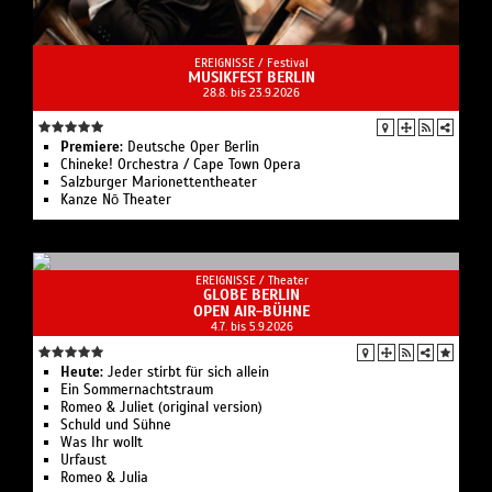
EREIGNISSE /
Festival
MUSIKFEST BERLIN
28.8. bis 23.9.2026
Premiere:
Deutsche Oper Berlin
Chineke! Orchestra / Cape Town Opera
Salzburger Marionettentheater
Kanze Nō Theater
EREIGNISSE /
Theater
GLOBE BERLIN
OPEN AIR-BÜHNE
4.7. bis 5.9.2026
Heute:
Jeder stirbt für sich allein
Ein Sommernachtstraum
Romeo & Juliet (original version)
Schuld und Sühne
Was Ihr wollt
Urfaust
Romeo & Julia