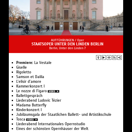
AUFFÜHRUNGEN /
Oper
STAATSOPER UNTER DEN LINDEN BERLIN
Berlin, Unter den Linden 7
Premiere:
La Vestale
Giselle
Rigoletto
Samson et Dalila
L’elisir d’amore
Kam­mer­kon­zert I
Le nozze di Figaro
Ballettgespräch
Liederabend Ludovic Tézier
Madama Butterfly
Kinderkonzert I
Jubiläumsgala der Staatlichen Ballett- und Artistikschule
Tosca
Liederabend Internationales Opernstudio
Eines der schönsten Opernhäuser der Welt