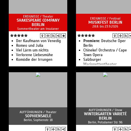
Kabarett. Beatbox.
Kino unterm Sternenhimmel:
Ach, diese Lücke, diese
EREIGNISSE /
Theater
entsetzliche Lücke
EREIGNISSE /
Festival
SHAKESPEARE COMPANY
X-Perience - Electro Pop
MUSIKFEST BERLIN
BERLIN
28.8. bis 23.9.2026
Sommer Open Air
Sommertheater am Insulaner
Schiller - Sommerklang -
Open Air 2026
Forced To Mode - The
Der Kaufmann von Venedig
Premiere:
Deutsche Oper
Devotional Tribute To Depeche
Romeo und Julia
Berlin
Mode
Viel Lärm um nichts
Chineke! Orchestra / Cape
Veranstaltungsangebote aus
Verlorene Liebesmühe
Town Opera
Theater, Unterhaltung und
Komödie der Irrungen
Salzburger
Veranstaltungsservice im
Marionettentheater
Nordosten Brandenburgs.
Kanze Nō Theater
AUFFÜHRUNGEN /
Show
AUFFÜHRUNGEN /
Theater
WINTERGARTEN VARIETÉ
SOPHIENSAELE
BERLIN
Berlin, Sophienstr. 18
Berlin, Potsdamer Str. 96