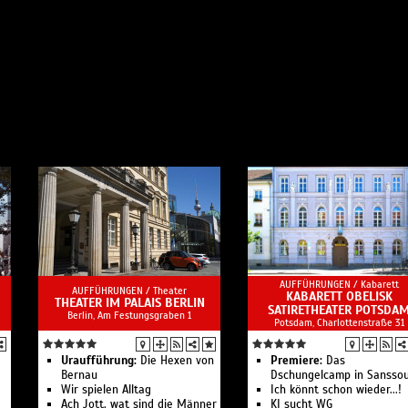
AUFFÜHRUNGEN /
Kabarett
AUFFÜHRUNGEN /
Theater
KABARETT OBELISK
THEATER IM PALAIS BERLIN
SATIRETHEATER POTSDA
Berlin, Am Festungsgraben 1
Potsdam, Charlottenstraße 31
Uraufführung:
Die Hexen von
Premiere:
Das
Bernau
Dschungelcamp in Sanssou
Wir spielen Alltag
Ich könnt schon wieder...!
Ach Jott, wat sind die Männer
KI sucht WG