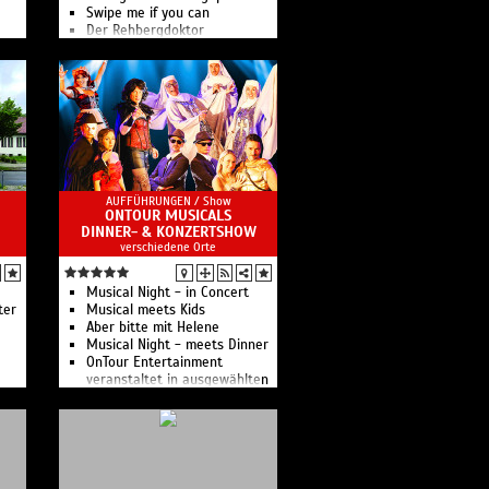
Swipe me if you can
Der Rehbergdoktor
Das Berliner Kult-Theater
AUFFÜHRUNGEN /
Show
ONTOUR MUSICALS
DINNER- & KONZERTSHOW
verschiedene Orte
en
Musical Night - in Concert
HT
ter
Musical meets Kids
EIS!
Aber bitte mit Helene
ng
Musical Night - meets Dinner
CH
OnTour Entertainment
veranstaltet in ausgewählten
Hotels und Restaurants
unvergessliche Musical und
Schlager Dinner Shows in der
Region Leipzig.