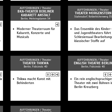
AUFFÜHRUNGEN /
Theater
AUFFÜHRUNGEN /
Theater
BKA-THEATER BERLINER
THEATER MORGENSTERN
KABARETT ANSTALT
Stahnsdorf, Rotkehlchenweg 35
Berlin, Mehringdamm 34
Moderner Theaterraum für
Das Ensemble des Kinder-
Kabarett, Konzerte und
und Jugendtheaters führt
Musicals
Schlesiensaal Bearbeitung
-
klassischer Stoffe auf
AUFFÜHRUNGEN /
Theater
AUFFÜHRUNGEN /
Theater
THEATER THIKWA
ENGLISH THEATRE BERLI
Berlin, Fidicinstr. 40
Berlin, Fidicinstr. 40
ix
Thikwa macht Kunst mit
Ein rein englischsprachige
Behinderten
Theater mit zwei Bühnen i
Berlin-Kreuzberg
AUFFÜHRUNGEN /
Theater