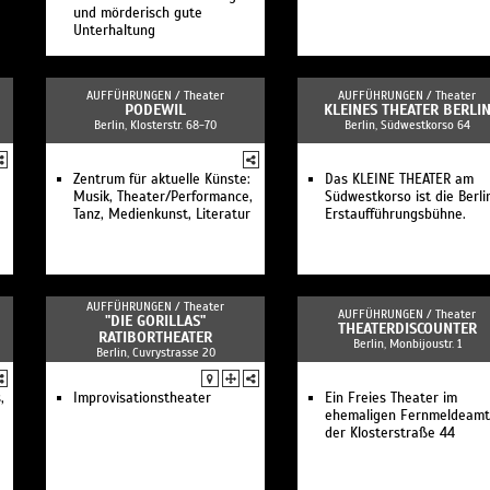
und mörderisch gute
Unterhaltung
AUFFÜHRUNGEN /
Theater
AUFFÜHRUNGEN /
Theater
PODEWIL
KLEINES THEATER BERLI
Berlin, Klosterstr. 68-70
Berlin, Südwestkorso 64
Zentrum für aktuelle Künste:
Das KLEINE THEATER am
Musik, Theater/Performance,
Südwestkorso ist die Berli
Tanz, Medienkunst, Literatur
Erstaufführungsbühne.
AUFFÜHRUNGEN /
Theater
AUFFÜHRUNGEN /
Theater
"DIE GORILLAS"
THEATERDISCOUNTER
RATIBORTHEATER
Berlin, Monbijoustr. 1
Berlin, Cuvrystrasse 20
,
Improvisationstheater
Ein Freies Theater im
ehemaligen Fernmeldeamt
der Klosterstraße 44