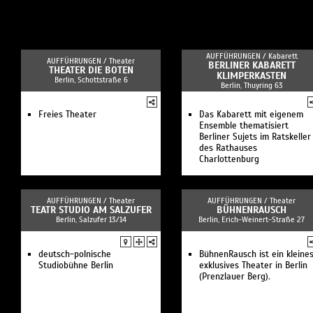
AUFFÜHRUNGEN /
Kabarett
AUFFÜHRUNGEN /
Theater
BERLINER KABARETT
THEATER DIE BOTEN
KLIMPERKASTEN
Berlin, Schottstraße 6
Berlin, Thuyring 63
Freies Theater
Das Kabarett mit eigenem
Ensemble thematisiert
Berliner Sujets im Ratskeller
des Rathauses
Charlottenburg
AUFFÜHRUNGEN /
Theater
AUFFÜHRUNGEN /
Theater
TEATR STUDIO AM SALZUFER
BÜHNENRAUSCH
Berlin, Salzufer 13/14
Berlin, Erich-Weinert-Straße 27
deutsch-polnische
BühnenRausch ist ein kleines
Studiobühne Berlin
exklusives Theater in Berlin
(Prenzlauer Berg).