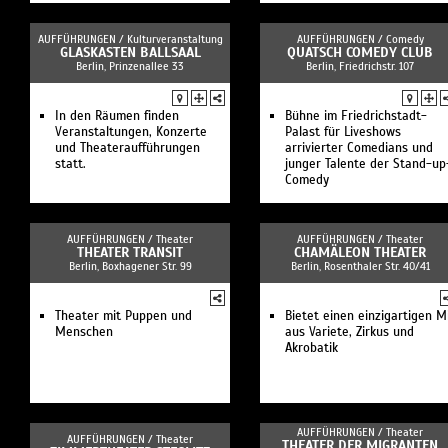
AUFFÜHRUNGEN /
Kulturveranstaltung
AUFFÜHRUNGEN /
Comedy
GLASKASTEN BALLSAAL
QUATSCH COMEDY CLUB
Berlin, Prinzenallee 33
Berlin, Friedrichstr. 107
In den Räumen finden
Bühne im Friedrichstadt-
Veranstaltungen, Konzerte
Palast für Liveshows
und Theateraufführungen
arrivierter Comedians und
statt.
junger Talente der Stand-up
Comedy
AUFFÜHRUNGEN /
Theater
AUFFÜHRUNGEN /
Theater
THEATER TRANSIT
CHAMÄLEON THEATER
Berlin, Boxhagener Str. 99
Berlin, Rosenthaler Str. 40/41
Theater mit Puppen und
Bietet einen einzigartigen M
Menschen
aus Variete, Zirkus und
Akrobatik
AUFFÜHRUNGEN /
Theater
AUFFÜHRUNGEN /
Theater
THEATER DER MIGRANTEN