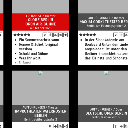
EREIGNISSE /
Theater
AUFFÜHRUNGEN /
Theater
GLOBE BERLIN
MAXIM GORKI THEATER BER
OPEN AIR-BÜHNE
Berlin, Am Festungsgraben 2
4.7. bis 5.9.2026
Ein Sommernachtstraum
In der Singakademie am
Romeo & Juliet (original
Boulevard Unter den Lind
version)
angesiedelt, ist unter den
Schuld und Sühne
Berliner Ensembletheater
Was Ihr wollt
das Kleinste und Schönste
Urfaust
Romeo & Julia
Jeder stirbt für sich allein
AUFFÜHRUNGEN /
Theater
AUFFÜHRUNGEN /
Oper
IMPROTHEATER PATERNOSTER
DEUTSCHE OPER BERLIN
BERLIN
Berlin, Bismarckstr. 35
Berlin, Voßbergstraße 3