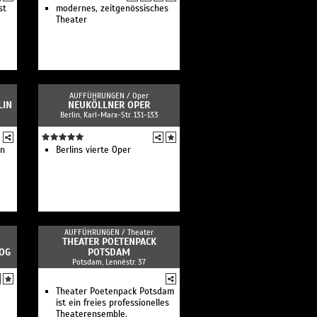
st
modernes, zeitgenössisches
Theater
AUFFÜHRUNGEN /
Oper
LIN
NEUKÖLLNER OPER
Berlin, Karl-Marx-Str. 131-133
en
Berlins vierte Oper
AUFFÜHRUNGEN /
Theater
THEATER POETENPACK
OG
POTSDAM
Potsdam, Lennéstr. 37
Theater Poetenpack Potsdam
ist ein freies professionelles
Theaterensemble.