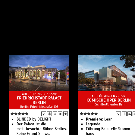
AUFFÜHRUNGEN /
Show
AUFFÜHRUNGEN /
Oper
FRIEDRICHSTADT-PALAST
KOMISCHE OPER BERLIN
BERLIN
im Schillerttheater Belin
Berlin, Friedrichstraße 107
BLINDED by DELIGHT
Premiere:
Lear
Der Palast ist die
Legende
meistbesuchte Bühne Berlins.
Führung Bau­stelle Stamm­
Seine Grand Shows,
haus