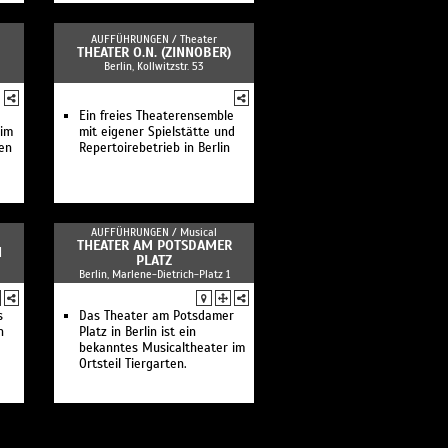
AUFFÜHRUNGEN /
Theater
THEATER O.N. (ZINNOBER)
Berlin, Kollwitzstr. 53
Ein freies Theaterensemble
 im
mit eigener Spielstätte und
en
Repertoirebetrieb in Berlin
AUFFÜHRUNGEN /
Musical
THEATER AM POTSDAMER
N
PLATZ
Berlin, Marlene-Dietrich-Platz 1
s
Das Theater am Potsdamer
n
Platz in Berlin ist ein
bekanntes Musicaltheater im
Ortsteil Tiergarten.