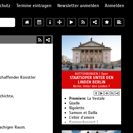
chutz
Termine eintragen
Newsletter anmelden
Anmelden
AUFFÜHRUNGEN /
Oper
schaffender Künstler
STAATSOPER UNTER DEN
LINDEN BERLIN
Berlin, Unter den Linden 7
chichte,
Premiere:
La Vestale
Giselle
Rigoletto
Samson et Dalila
L’elisir d’amore
Kam­mer­kon­zert I
rachigen Raum.
Le nozze di Figaro
Ballettgespräch