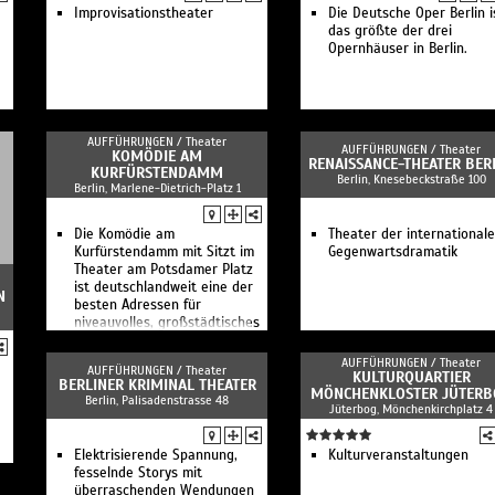
Improvisationstheater
Die Deutsche Oper Berlin i
das größte der drei
Opernhäuser in Berlin.
AUFFÜHRUNGEN /
Theater
AUFFÜHRUNGEN /
Theater
KOMÖDIE AM
RENAISSANCE-THEATER BER
KURFÜRSTENDAMM
Berlin, Knesebeckstraße 100
Berlin, Marlene-Dietrich-Platz 1
Die Komödie am
Theater der international
Kurfürstendamm mit Sitzt im
Gegenwartsdramatik
Theater am Potsdamer Platz
ist deutschlandweit eine der
N
besten Adressen für
niveauvolles, großstädtisches
Unterhaltungstheater.
AUFFÜHRUNGEN /
Theater
AUFFÜHRUNGEN /
Theater
KULTURQUARTIER
BERLINER KRIMINAL THEATER
MÖNCHENKLOSTER JÜTERB
Berlin, Palisadenstrasse 48
Jüterbog, Mönchenkirchplatz 4
Elektrisierende Spannung,
Kulturveranstaltungen
fesselnde Storys mit
überraschenden Wendungen