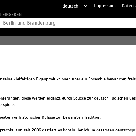
Impressum
Datens
T EINGEBEN:
r seine vielfältigen Eigenproduktionen über ein Ensemble bewährter, frei
enierungen, diese werden ergänzt durch Stücke zur deutsch-jüdischen Ges
rspiele.
ater vor historischer Kulisse zur bewährten Tradition.
Sprachkultur; seit 2006 gastiert es kontinuierlich im gesamten deutschsp