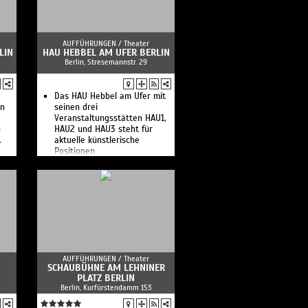
AUFFÜHRUNGEN /
Theater
LIN
HAU HEBBEL AM UFER BERLIN
Berlin, Stresemannstr. 29
Das HAU Hebbel am Ufer mit
en
seinen drei
Veranstaltungsstätten HAU1,
n
HAU2 und HAU3 steht für
.
aktuelle künstlerische
Positionen
AUFFÜHRUNGEN /
Theater
SCHAUBÜHNE AM LEHNINER
PLATZ BERLIN
Berlin, Kurfürstendamm 153