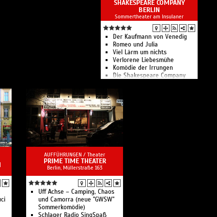
SHAKESPEARE COMPANY
Sophie Rois fährt gegen die
BERLIN
Wand im Deutschen Theater
Sommertheater am Insulaner
Die Physiker
Kirill & Friends Company:
Apocalypse Tomorrow
Der Kaufmann von Venedig
Schicklgruber
Romeo und Julia
Unter Vögeln
Viel Lärm um nichts
Böhm
Verlorene Liebesmühe
Prima Facie
Komödie der Irrungen
Die Räuber. Der Ort der
Die Shakespeare Company
Geschichte ist Deutschland
Berlin zeigt 9 Inszenierungen
Liebe, einfach außerirdisch
in 71 Aufführungen
Der Liebling
Ach, Mom!
Tagebuch eines Wahnsinnigen
Fake Jews
Sonne und Beton
Leichter Gesang
fünf minuten stille
Das Deutsche Theater in
AUFFÜHRUNGEN /
Theater
PRIME TIME THEATER
Berlin zählt zu den
M
Berlin, ​Müllerstraße 163
bedeutendsten
Sprechtheaterbühnen im
deutschsprachigen Raum.
Uff Achse – Camping, Chaos
ci
und Camorra (neue "GWSW"
Sommerkomödie)
Schlager Radio SingSpaß