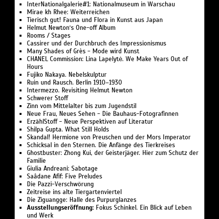
InterNationalgalerie#1: Nationalmuseum in Warschau
Mirae kh Rhee: Weiterreichen
Tierisch gut! Fauna und Flora in Kunst aus Japan
Helmut Newton‘s One-off Album
Rooms / Stages
Cassirer und der Durchbruch des Impressionismus
Many Shades of Grès - Mode wird Kunst
CHANEL Commission: Lina Lapelytė. We Make Years Out of
Hours
Fujiko Nakaya. Nebelskulptur
Ruin und Rausch. Berlin 1910–1930
Intermezzo. Revisiting Helmut Newton
Schwerer Stoff
Zinn vom Mittelalter bis zum Jugendstil
Neue Frau, Neues Sehen - Die Bauhaus-Fotografinnen
ErzählStoff - Neue Perspektiven auf Literatur
Shilpa Gupta. What Still Holds
Skandal! Hermione von Preuschen und der Mors Imperator
Schicksal in den Sternen. Die Anfänge des Tierkreises
Ghostbuster: Zhong Kui, der Geisterjäger. Hier zum Schutz der
Familie
Giulia Andreani: Sabotage
Saâdane Afif: Five Preludes
Die Pazzi-Verschwörung
Zeitreise ins alte Tiergartenviertel
Die Ziguangge: Halle des Purpurglanzes
Ausstellungseröffnung:
Fokus Schinkel. Ein Blick auf Leben
und Werk