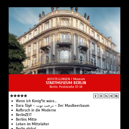
AUSSTELLUNGEN /
Museum
STADTMUSEUM BERLIN
Berlin, Poststraße 13-14
Wenn ich König*in wäre…
Dara Tûyê – درخت توت – Der Maulbeerbaum
Aufbruch in die Moderne
BerlinZEIT
Berlins Mitte
Leben im Mittelalter
Berlin global