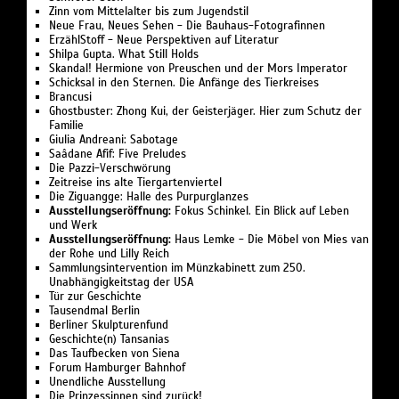
Zinn vom Mittelalter bis zum Jugendstil
Neue Frau, Neues Sehen - Die Bauhaus-Fotografinnen
ErzählStoff - Neue Perspektiven auf Literatur
Shilpa Gupta. What Still Holds
Skandal! Hermione von Preuschen und der Mors Imperator
Schicksal in den Sternen. Die Anfänge des Tierkreises
Brancusi
Ghostbuster: Zhong Kui, der Geisterjäger. Hier zum Schutz der
Familie
Giulia Andreani: Sabotage
Saâdane Afif: Five Preludes
Die Pazzi-Verschwörung
Zeitreise ins alte Tiergartenviertel
Die Ziguangge: Halle des Purpurglanzes
Ausstellungseröffnung:
Fokus Schinkel. Ein Blick auf Leben
und Werk
Ausstellungseröffnung:
Haus Lemke - Die Möbel von Mies van
der Rohe und Lilly Reich
Sammlungsintervention im Münzkabinett zum 250.
Unabhängigkeitstag der USA
Tür zur Geschichte
Tausendmal Berlin
Berliner Skulpturenfund
Geschichte(n) Tansanias
Das Taufbecken von Siena
Forum Hamburger Bahnhof
Unendliche Ausstellung
Die Prinzessinnen sind zurück!