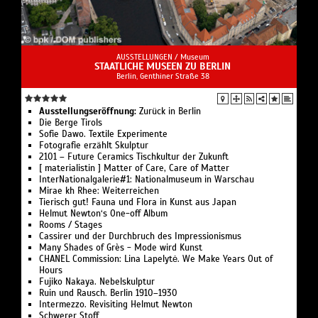
AUSSTELLUNGEN /
Museum
STAATLICHE MUSEEN ZU BERLIN
Berlin, Genthiner Straße 38
Ausstellungseröffnung:
Zurück in Berlin
Die Berge Tirols
Sofie Dawo. Textile Experimente
Fotografie erzählt Skulptur
2101 – Future Ceramics Tischkultur der Zukunft
[ materialistin ] Matter of Care, Care of Matter
InterNationalgalerie#1: Nationalmuseum in Warschau
Mirae kh Rhee: Weiterreichen
Tierisch gut! Fauna und Flora in Kunst aus Japan
Helmut Newton‘s One-off Album
Rooms / Stages
Cassirer und der Durchbruch des Impressionismus
Many Shades of Grès - Mode wird Kunst
CHANEL Commission: Lina Lapelytė. We Make Years Out of
Hours
Fujiko Nakaya. Nebelskulptur
Ruin und Rausch. Berlin 1910–1930
Intermezzo. Revisiting Helmut Newton
Schwerer Stoff