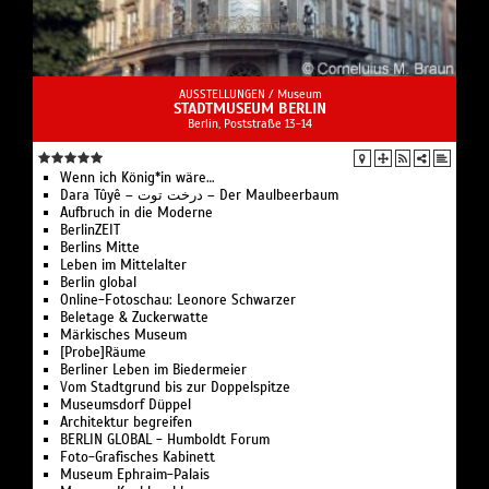
AUSSTELLUNGEN /
Museum
STADTMUSEUM BERLIN
Berlin, Poststraße 13-14
Wenn ich König*in wäre…
Dara Tûyê – درخت توت – Der Maulbeerbaum
Aufbruch in die Moderne
BerlinZEIT
Berlins Mitte
Leben im Mittelalter
Berlin global
Online-Fotoschau: Leonore Schwarzer
Beletage & Zuckerwatte
Märkisches Museum
[Probe]Räume
Berliner Leben im Biedermeier
Vom Stadtgrund bis zur Doppelspitze
Museumsdorf Düppel
Architektur begreifen
BERLIN GLOBAL - Humboldt Forum
Foto-Grafisches Kabinett
Museum Ephraim-Palais