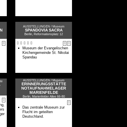
AUSSTELLUNGEN /
Museum
N
SPANDOVIA SACRA
Berlin, Reformationsplatz 12
Museum der Evangelischen
Kirchengemeinde St. Nikolai
Spandau
AUSSTELLUNGEN /
Museum
te
ERINNERUNGSSTÄTTE
-
NOTAUFNAHMELAGER
MARIENFELDE
Berlin, Marienfelder Allee 66-80
ng,
Das zentrale Museum zur
ers
Flucht im geteilten
ger
Deutschland.