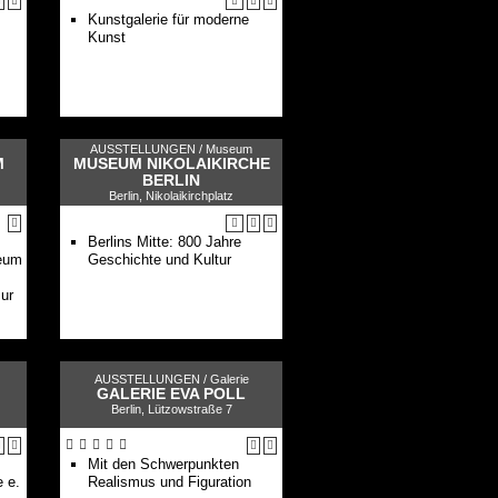
Zurück! Steinzeit.
Kunstgalerie für moderne
Bronzezeit. Eisenzeit
Kunst
Altes Ägypten
Pergamonmuseum. Das
Panorama
Kulturkontakte. Leben in
Europa
alle Museen im Überblick
AUSSTELLUNGEN /
Museum
M
MUSEUM NIKOLAIKIRCHE
BERLIN
Berlin, Nikolaikirchplatz
Berlins Mitte: 800 Jahre
seum
Geschichte und Kultur
ur
AUSSTELLUNGEN /
Galerie
GALERIE EVA POLL
Berlin, Lützowstraße 7
s
Mit den Schwerpunkten
e e.
Realismus und Figuration