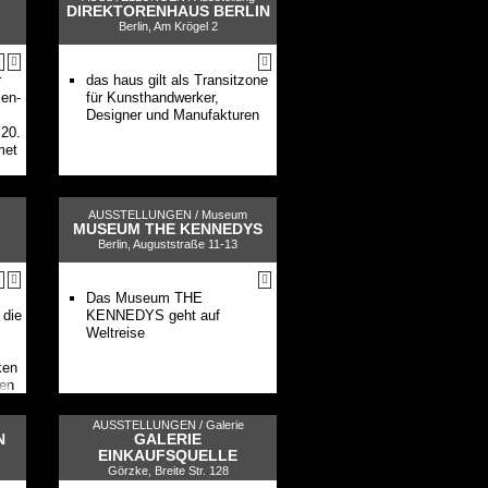
DIREKTORENHAUS BERLIN
Berlin, Am Krögel 2
r
das haus gilt als Transitzone
sen-
für Kunsthandwerker,
Designer und Manufakturen
 20.
met
AUSSTELLUNGEN /
Museum
MUSEUM THE KENNEDYS
Berlin, Auguststraße 11-13
Das Museum THE
 die
KENNEDYS geht auf
Weltreise
ken
ten
AUSSTELLUNGEN /
Galerie
N
GALERIE
EINKAUFSQUELLE
Görzke, Breite Str. 128