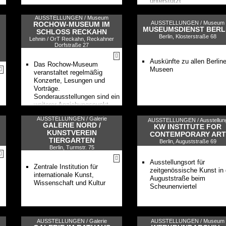
unterstützt
AUSSTELLUNGEN /
Museum
AUSSTELLUNGEN /
Museum
ROCHOW-MUSEUM IM
MUSEUMSDIENST BERL
SCHLOSS RECKAHN
Berlin, Klosterstraße 68
Lehnin / OrT Reckahn, Reckahner
Dorfstraße 27
Auskünfte zu allen Berline
Das Rochow-Museum
Museen
veranstaltet regelmäßig
Konzerte, Lesungen und
Vorträge.
Sonderausstellungen sind ein
weiterer Anziehungspunkt
AUSSTELLUNGEN /
Galerie
AUSSTELLUNGEN /
Ausstellun
GALERIE NORD /
KW INSTITUTE FOR
KUNSTVEREIN
CONTEMPORARY ART
TIERGARTEN
Berlin, Auguststraße 69
Berlin, Turmstr. 75
Ausstellungsort für
Zentrale Institution für
zeitgenössische Kunst in 
internationale Kunst,
Auguststraße beim
Wissenschaft und Kultur
Scheunenviertel
AUSSTELLUNGEN /
Galerie
AUSSTELLUNGEN /
Museum