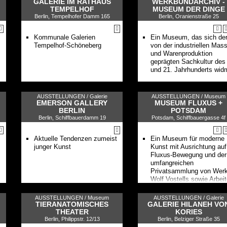
GALERIE IM RATHAUS
WERKBUNDARCHIV -
TEMPELHOF
MUSEUM DER DINGE
Berlin, Tempelhofer Damm 165
Berlin, Oranienstraße 25
Kommunale Galerien
Ein Museum, das sich de
Tempelhof-Schöneberg
von der industriellen Mas
und Warenproduktion
geprägten Sachkultur des
und 21. Jahrhunderts wid
AUSSTELLUNGEN /
Galerie
AUSSTELLUNGEN /
Museum
EMERSON GALLERY
MUSEUM FLUXUS +
BERLIN
POTSDAM
Berlin, Schiffbauerdamm 19
Potsdam, Schiffbauergasse 4f
Aktuelle Tendenzen zumeist
Ein Museum für moderne
junger Kunst
Kunst mit Ausrichtung auf
Fluxus-Bewegung und der
umfangreichen
Privatsammlung von Wer
Wolf Vostells sowie Arbei
zeitgenössischer Künstler
AUSSTELLUNGEN /
Museum
AUSSTELLUNGEN /
Galerie
TIERANATOMISCHES
GALERIE HILANEH VO
THEATER
KORIES
Berlin, Philippstr. 12/13
Berlin, Belziger Straße 35