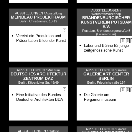
AUSSTELLUNGEN /
AUSSTELLUNGEN /
Ausstellung
Werkstatt/Workshop
MEINBLAU PROJEKTRAUM
BRANDENBURGISCHER
Berlin, Christinenstr. 18-19
KUNSTVEREIN POTSDAM
E.V.
Potsdam, Brendenburgerstraße 5
(Luisenforum)
Vereint die Produktion und
Präsentation Bildender Kunst
Labor und Bühne für junge
zeitgenössische Kunst
AUSSTELLUNGEN /
Museum
AUSSTELLUNGEN /
Galerie
DEUTSCHES ARCHITEKTUR
GALERIE ART CENTER
ZENTRUM DAZ
BERLIN
Berlin, Köpenicker Str. 48/49
Berlin, Friedrichstraße 134
Eine Initiative des Bundes
Die Galerie am
Deutscher Architekten BDA
Pergamonmuseum
AUSSTELLUNGEN /
Galerie
AUSSTELLUNGEN /
Galerie