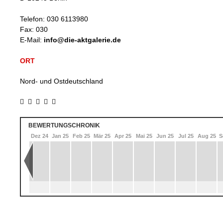
Telefon:
030 6113980
Fax:
030
E-Mail:
info@die-aktgalerie.de
ORT
Nord- und Ostdeutschland
BEWERTUNGSCHRONIK
 24
Nov 24
Dez 24
Jan 25
Feb 25
Mär 25
Apr 25
Mai 25
Jun 25
Jul 25
Aug 25
S