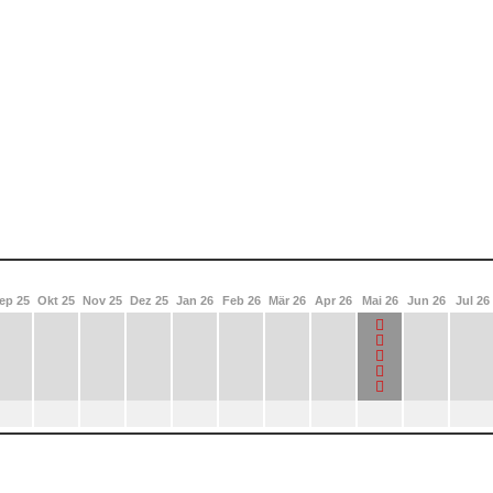
ep 25
Okt 25
Nov 25
Dez 25
Jan 26
Feb 26
Mär 26
Apr 26
Mai 26
Jun 26
Jul 26