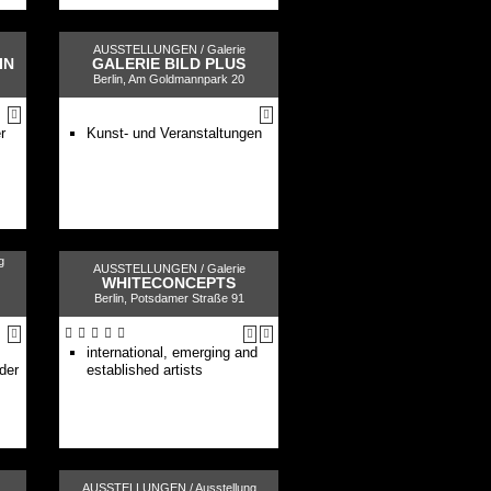
AUSSTELLUNGEN /
Galerie
IN
GALERIE BILD PLUS
Berlin, Am Goldmannpark 20
r
Kunst- und Veranstaltungen
g
AUSSTELLUNGEN /
Galerie
WHITECONCEPTS
Berlin, Potsdamer Straße 91
international, emerging and
der
established artists
AUSSTELLUNGEN /
Ausstellung