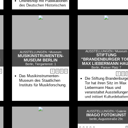
Onlineshop mit Publikationen
des Deutschen Historischen
Museums
Das Deutsche Historische
Museum ist Deutschlands
nationales
Geschichtsmuseum.
AUSSTELLUNGEN /
Museum
AUSSTELLUNGEN /
Museum
STIFTUNG
MUSIKINSTRUMENTEN-
"BRANDENBURGER TO
N
MUSEUM BERLIN
MAX LIEBERMANN HA
Berlin, Tiergartenstr. 1
Berlin, Pariser Platz 7
Das Musikinstrumenten-
Die Stiftung Brandenburge
Museum des Staatlichen
Tor hat ihren Sitz im Max
Instituts für Musikforschung.
Liebermann Haus und
veranstaltet Ausstellunge
und initiiert Kulturdebatten
sowie Konferenzen und
Projekte.
AUSSTELLUNGEN /
Galerie
IMAGO FOTOKUNST
berlin, Auguststraße 29c