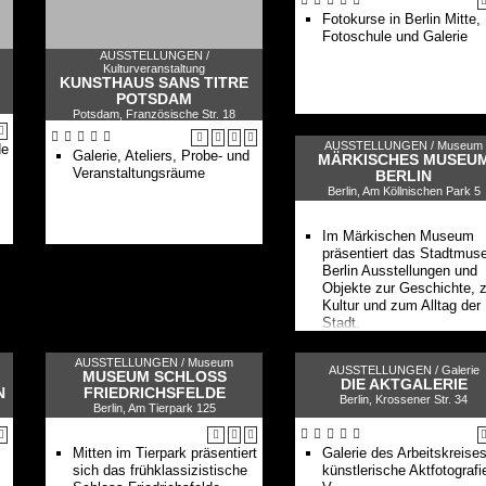
Fotokurse in Berlin Mitte,
Fotoschule und Galerie
AUSSTELLUNGEN /
Kulturveranstaltung
KUNSTHAUS SANS TITRE
POTSDAM
Potsdam, Französische Str. 18
AUSSTELLUNGEN /
Museum
de
Galerie, Ateliers, Probe- und
MÄRKISCHES MUSEU
Veranstaltungsräume
BERLIN
Berlin, Am Köllnischen Park 5
Im Märkischen Museum
präsentiert das Stadtmu
Berlin Ausstellungen und
Objekte zur Geschichte, z
Kultur und zum Alltag der
Stadt.
AUSSTELLUNGEN /
Museum
AUSSTELLUNGEN /
Galerie
MUSEUM SCHLOSS
DIE AKTGALERIE
N
FRIEDRICHSFELDE
Berlin, Krossener Str. 34
Berlin, Am Tierpark 125
Mitten im Tierpark präsentiert
Galerie des Arbeitskreise
sich das frühklassizistische
künstlerische Aktfotografi