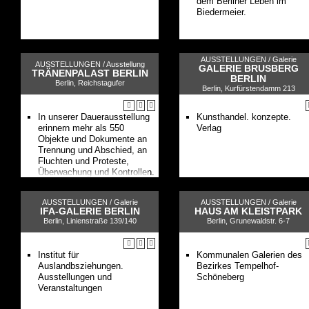
dem Berliner Leben im
Biedermeier.
AUSSTELLUNGEN /
Galerie
AUSSTELLUNGEN /
Ausstellung
GALERIE BRUSBERG
TRÄNENPALAST BERLIN
BERLIN
Berlin, Reichstagufer
Berlin, Kurfürstendamm 213
In unserer Dauerausstellung
Kunsthandel. konzepte.
erinnern mehr als 550
Verlag
Objekte und Dokumente an
Trennung und Abschied, an
Fluchten und Proteste,
Überwachung und Kontrollen.
AUSSTELLUNGEN /
Galerie
AUSSTELLUNGEN /
Galerie
IFA-GALERIE BERLIN
HAUS AM KLEISTPARK
Berlin, Linienstraße 139/140
Berlin, Grunewaldstr. 6-7
Institut für
Kommunalen Galerien des
Auslandbsziehungen.
Bezirkes Tempelhof-
Ausstellungen und
Schöneberg
Veranstaltungen