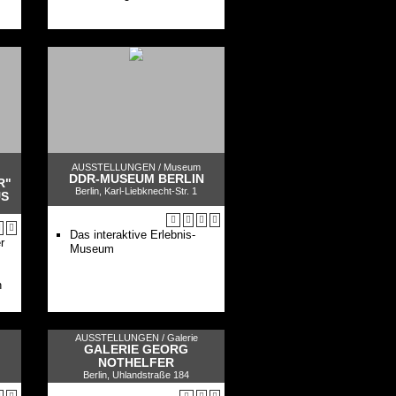
Münzkabinett zum 250.
Unabhängigkeitstag der USA
Tür zur Geschichte
Tausendmal Berlin
Berliner Skulpturenfund
Geschichte(n) Tansanias
Das Taufbecken von Siena
Forum Hamburger Bahnhof
Unendliche Ausstellung
Die Prinzessinnen sind
zurück!
Gerhard Richter. 100 Werke
AUSSTELLUNGEN /
Museum
DDR-MUSEUM BERLIN
für Berlin
R"
Berlin, Karl-Liebknecht-Str. 1
Sammlungspräsentation: Die
US
Kunst des 19. Jahrhunderts
Schätze aus dem Rhein. Der
Das interaktive Erlebnis-
Barbarenschatz von Neupotz
r
Museum
Klartext. Zur Geschichte des
Bode-Museums
Online-Angebote der
n
Staatlichen Museen zu Berlin
Ideal und Form.
SMB-digital
Museumsshops der
AUSSTELLUNGEN /
Galerie
Staatlichen Museen Berlin
GALERIE GEORG
NOTHELFER
Museum and the City: Der
Berlin, Uhlandstraße 184
Blog der Staatlichen Museen
zu Berlin