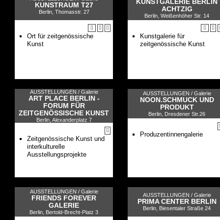
KUNSTGALERIE BERLIN
KUNSTRAUM T27
ACHTZIG
Berlin, Thomasstr. 27
Berlin, Weißenhöher Str. 14
Ort für zeitgenössische
Kunstgalerie für
Kunst
zeitgenössische Kunst
AUSSTELLUNGEN /
Galerie
AUSSTELLUNGEN /
Galerie
ART PLACE BERLIN -
NOON.SCHMUCK UND
FORUM FÜR
PRODUKT
ZEITGENÖSSISCHE KUNST
Berlin, Dresdener Str.26
Berlin, Alexanderplatz 7
Produzentinnengalerie
Zeitgenössische Kunst und
interkulturelle
Ausstellungsprojekte
AUSSTELLUNGEN /
Galerie
AUSSTELLUNGEN /
Galerie
FRIENDS FOREVER
PRIMA CENTER BERLIN
GALERIE
Berlin, Biesentaler Straße 24
Berlin, Bertold-Brecht-Platz 3