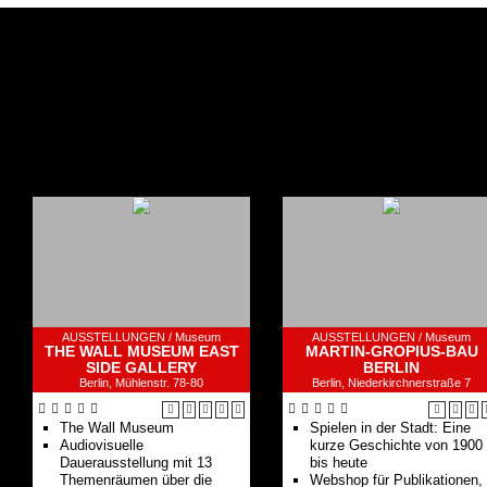
AUSSTELLUNGEN /
Museum
AUSSTELLUNGEN /
Museum
THE WALL MUSEUM EAST
MARTIN-GROPIUS-BAU
SIDE GALLERY
BERLIN
Berlin, Mühlenstr. 78-80
Berlin, Niederkirchnerstraße 7
The Wall Museum
Spielen in der Stadt: Eine
Audiovisuelle
kurze Geschichte von 1900
Dauerausstellung mit 13
bis heute
Themenräumen über die
Webshop für Publikationen,