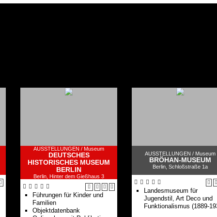
AUSSTELLUNGEN /
Museum
AUSSTELLUNGEN /
Museum
DEUTSCHES
BRÖHAN-MUSEUM
HISTORISCHES MUSEUM
Berlin, Schloßstraße 1a
BERLIN
Berlin, Hinter dem Gießhaus 3
Landesmuseum für
Führungen für Kinder und
Jugendstil, Art Deco und
Familien
Funktionalismus (1889-19
Objektdatenbank