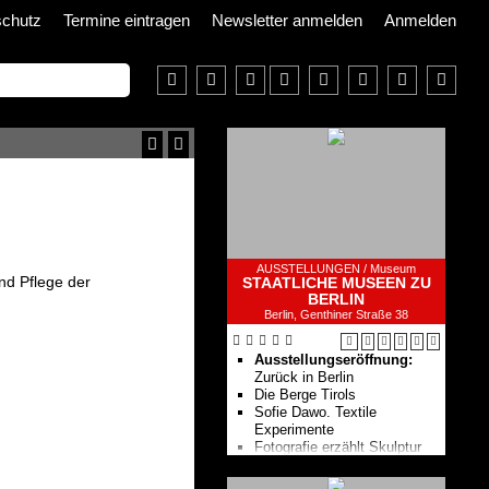
schutz
Termine eintragen
Newsletter anmelden
Anmelden
AUSSTELLUNGEN /
Museum
und Pflege der
STAATLICHE MUSEEN ZU
BERLIN
Berlin, Genthiner Straße 38
Ausstellungseröffnung:
Zurück in Berlin
Die Berge Tirols
Sofie Dawo. Textile
Experimente
Fotografie erzählt Skulptur
2101 – Future Ceramics
Tischkultur der Zukunft