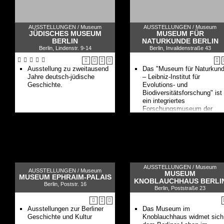
AUSSTELLUNGEN /
Museum
AUSSTELLUNGEN /
Museum
JÜDISCHES MUSEUM
MUSEUM FÜR
BERLIN
NATURKUNDE BERLIN
Berlin, Lindenstr. 9-14
Berlin, Invalidenstraße 43
Ausstellung zu zweitausend
Das "Museum für Naturkun
Jahre deutsch-jüdische
– Leibniz-Institut für
Geschichte.
Evolutions- und
Biodiversitätsforschung" ist
ein integriertes
Forschungsmuseum der
Leibniz-Gemeinschaft mit
Ausstellungen
AUSSTELLUNGEN /
Museum
AUSSTELLUNGEN /
Museum
MUSEUM
MUSEUM EPHRAIM-PALAIS
KNOBLAUCHHAUS BERLI
Berlin, Poststr. 16
Berlin, Poststraße 23
Ausstellungen zur Berliner
Das Museum im
Geschichte und Kultur
Knoblauchhaus widmet sich