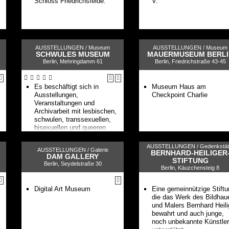
Schloss Friedrichsfelde.
V.
AUSSTELLUNGEN /
Museum
AUSSTELLUNGEN /
Museum
SCHWULES MUSEUM
MAUERMUSEUM BERLI
Berlin, Mehringdamm 61
Berlin, Friedrichstraße 43-45
Es beschäftigt sich in
Museum Haus am
Ausstellungen,
Checkpoint Charlie
Veranstaltungen und
Archivarbeit mit lesbischen,
schwulen, transsexuellen,
bisexuellen und queeren
Lebensgeschichten, Themen
und Konzepten in
AUSSTELLUNGEN /
Gedenkstät
AUSSTELLUNGEN /
Galerie
Geschichte, Kunst und Kultur
BERNHARD-HEILIGER
DAM GALLERY
STIFTUNG
Berlin, Seydelstraße 30
Berlin, Käuzchensteig 8
Digital Art Museum
Eine gemeinnützige Stiftu
die das Werk des Bildhau
und Malers Bernhard Heili
bewahrt und auch junge,
noch unbekannte Künstler