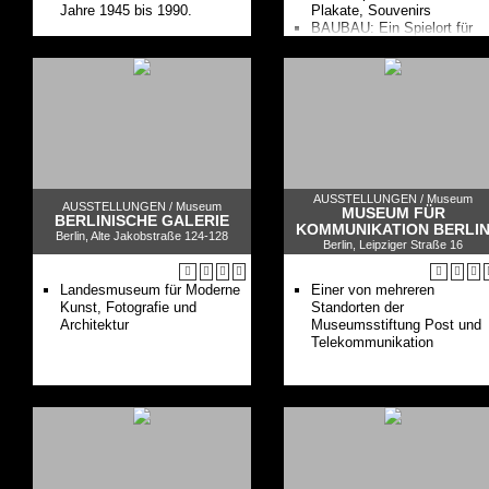
Jahre 1945 bis 1990.
Plakate, Souvenirs
BAUBAU: Ein Spielort für
Kinder
Außergewöhnliche
Themenausstellungen zur
Kulturgeschichte
AUSSTELLUNGEN /
Museum
AUSSTELLUNGEN /
Museum
MUSEUM FÜR
BERLINISCHE GALERIE
KOMMUNIKATION BERLI
Berlin, Alte Jakobstraße 124-128
Berlin, Leipziger Straße 16
Landesmuseum für Moderne
Einer von mehreren
Kunst, Fotografie und
Standorten der
Architektur
Museumsstiftung Post und
Telekommunikation