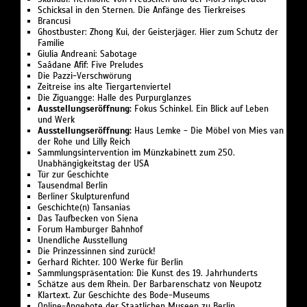
Schicksal in den Sternen. Die Anfänge des Tierkreises
Brancusi
Ghostbuster: Zhong Kui, der Geisterjäger. Hier zum Schutz der
Familie
Giulia Andreani: Sabotage
Saâdane Afif: Five Preludes
Die Pazzi-Verschwörung
Zeitreise ins alte Tiergartenviertel
Die Ziguangge: Halle des Purpurglanzes
Ausstellungseröffnung:
Fokus Schinkel. Ein Blick auf Leben
und Werk
Ausstellungseröffnung:
Haus Lemke - Die Möbel von Mies van
der Rohe und Lilly Reich
Sammlungsintervention im Münzkabinett zum 250.
Unabhängigkeitstag der USA
Tür zur Geschichte
Tausendmal Berlin
Berliner Skulpturenfund
Geschichte(n) Tansanias
Das Taufbecken von Siena
Forum Hamburger Bahnhof
Unendliche Ausstellung
Die Prinzessinnen sind zurück!
Gerhard Richter. 100 Werke für Berlin
Sammlungspräsentation: Die Kunst des 19. Jahrhunderts
Schätze aus dem Rhein. Der Barbarenschatz von Neupotz
Klartext. Zur Geschichte des Bode-Museums
Online-Angebote der Staatlichen Museen zu Berlin