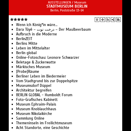
AUSSTELLUNGEN /
Museum
STADTMUSEUM BERLIN
Berlin, Poststraße 13-14
Wenn ich König*in wäre…
Dara Tûyê – درخت توت – Der Maulbeerbaum
Aufbruch in die Moderne
BerlinZEIT
Berlins Mitte
Leben im Mittelalter
Berlin global
Online-Fotoschau: Leonore Schwarzer
Beletage & Zuckerwatte
Märkisches Museum
[Probe]Räume
Berliner Leben im Biedermeier
Vom Stadtgrund bis zur Doppelspitze
Museumsdorf Düppel
Architektur begreifen
BERLIN GLOBAL - Humboldt Forum
Foto-Grafisches Kabinett
Museum Ephraim-Palais
Museum Knoblauchhaus
Museum Nikolaikirche
Sammlung Online
Themeninseln im Freilichtmuseum
Acht Standorte, eine Geschichte