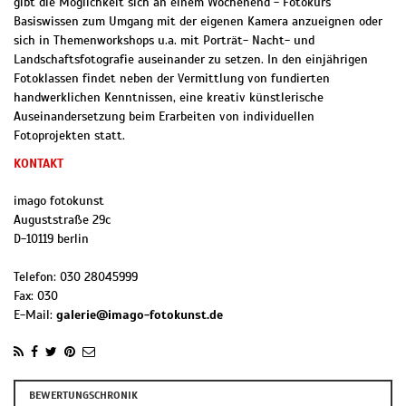
gibt die Möglichkeit sich an einem Wochenend - Fotokurs
Basiswissen zum Umgang mit der eigenen Kamera anzueignen oder
sich in Themenworkshops u.a. mit Porträt- Nacht- und
Landschaftsfotografie auseinander zu setzen. In den einjährigen
Fotoklassen findet neben der Vermittlung von fundierten
handwerklichen Kenntnissen, eine kreativ künstlerische
Auseinandersetzung beim Erarbeiten von individuellen
Fotoprojekten statt.
KONTAKT
imago fotokunst
Auguststraße 29c
D
-
10119
berlin
Telefon:
030 28045999
Fax:
030
E-Mail:
galerie@imago-fotokunst.de
BEWERTUNGSCHRONIK