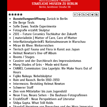
AUSSTELLUNGEN /
Museum
STAATLICHE MUSEEN ZU BERLIN
Berlin, Genthiner Straße 38
Ausstellungseröffnung:
Zurück in Berlin
Die Berge Tirols
Sofie Dawo. Textile Experimente
Fotografie erzählt Skulptur
2101 – Future Ceramics Tischkultur der Zukunft
[ materialistin ] Matter of Care, Care of Matter
InterNationalgalerie#1: Nationalmuseum in Warschau
Mirae kh Rhee: Weiterreichen
Tierisch gut! Fauna und Flora in Kunst aus Japan
Helmut Newton‘s One-off Album
Rooms / Stages
Cassirer und der Durchbruch des Impressionismus
Many Shades of Grès - Mode wird Kunst
CHANEL Commission: Lina Lapelytė. We Make Years Out of
Hours
Fujiko Nakaya. Nebelskulptur
Ruin und Rausch. Berlin 1910–1930
Intermezzo. Revisiting Helmut Newton
Schwerer Stoff
Zinn vom Mittelalter bis zum Jugendstil
Neue Frau, Neues Sehen - Die Bauhaus-Fotografinnen
ErzählStoff - Neue Perspektiven auf Literatur
Shilpa Gupta. What Still Holds
Skandal! Hermione von Preuschen und der Mors Imperator