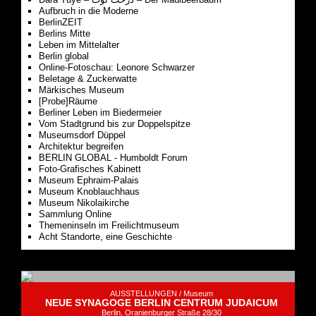
Aufbruch in die Moderne
BerlinZEIT
Berlins Mitte
Leben im Mittelalter
Berlin global
Online-Fotoschau: Leonore Schwarzer
Beletage & Zuckerwatte
Märkisches Museum
[Probe]Räume
Berliner Leben im Biedermeier
Vom Stadtgrund bis zur Doppelspitze
Museumsdorf Düppel
Architektur begreifen
BERLIN GLOBAL - Humboldt Forum
Foto-Grafisches Kabinett
Museum Ephraim-Palais
Museum Knoblauchhaus
Museum Nikolaikirche
Sammlung Online
Themeninseln im Freilichtmuseum
Acht Standorte, eine Geschichte
AUSSTELLUNGEN /
Museum
NEUE SYNAGOGE BERLIN CENTRUM JUDAICUM
Berlin, Oranienburger Straße 28/30