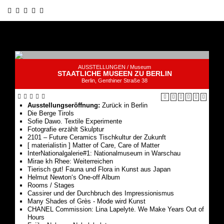
AUSSTELLUNGEN /
Museum
STAATLICHE MUSEEN ZU BERLIN
Berlin, Genthiner Straße 38
Ausstellungseröffnung:
Zurück in Berlin
Die Berge Tirols
Sofie Dawo. Textile Experimente
Fotografie erzählt Skulptur
2101 – Future Ceramics Tischkultur der Zukunft
[ materialistin ] Matter of Care, Care of Matter
InterNationalgalerie#1: Nationalmuseum in Warschau
Mirae kh Rhee: Weiterreichen
Tierisch gut! Fauna und Flora in Kunst aus Japan
Helmut Newton‘s One-off Album
Rooms / Stages
Cassirer und der Durchbruch des Impressionismus
Many Shades of Grès - Mode wird Kunst
CHANEL Commission: Lina Lapelytė. We Make Years Out of
Hours