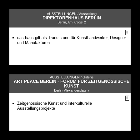
AUSSTELLUNGEN /
Ausstellung
DIREKTORENHAUS BERLIN
Berlin, Am Krögel 2
das haus gilt als Transitzone für Kunsthandwerker, Designer
und Manufakturen
AUSSTELLUNGEN /
Galerie
ART PLACE BERLIN - FORUM FÜR ZEITGENÖSSISCHE
KUNST
Berlin, Alexanderplatz 7
Zeitgenössische Kunst und interkulturelle
Ausstellungsprojekte