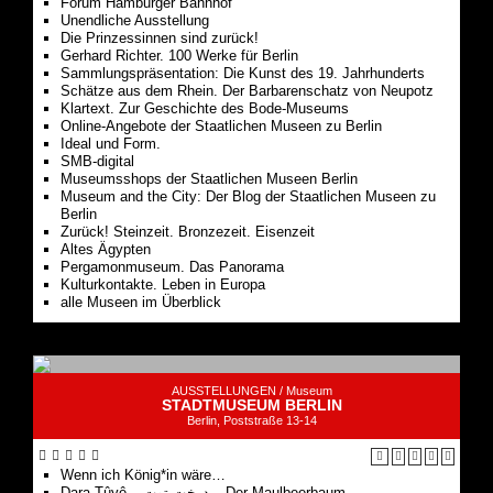
Forum Hamburger Bahnhof
Unendliche Ausstellung
Die Prinzessinnen sind zurück!
Gerhard Richter. 100 Werke für Berlin
Sammlungspräsentation: Die Kunst des 19. Jahrhunderts
Schätze aus dem Rhein. Der Barbarenschatz von Neupotz
Klartext. Zur Geschichte des Bode-Museums
Online-Angebote der Staatlichen Museen zu Berlin
Ideal und Form.
SMB-digital
Museumsshops der Staatlichen Museen Berlin
Museum and the City: Der Blog der Staatlichen Museen zu
Berlin
Zurück! Steinzeit. Bronzezeit. Eisenzeit
Altes Ägypten
Pergamonmuseum. Das Panorama
Kulturkontakte. Leben in Europa
alle Museen im Überblick
AUSSTELLUNGEN /
Museum
STADTMUSEUM BERLIN
Berlin, Poststraße 13-14
Wenn ich König*in wäre…
Dara Tûyê – درخت توت – Der Maulbeerbaum