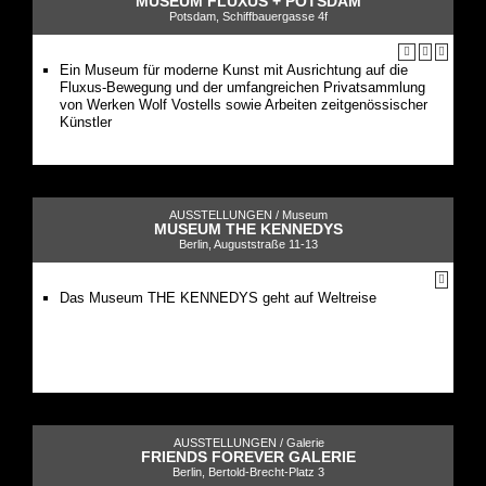
MUSEUM FLUXUS + POTSDAM
Potsdam, Schiffbauergasse 4f
Ein Museum für moderne Kunst mit Ausrichtung auf die
Fluxus-Bewegung und der umfangreichen Privatsammlung
von Werken Wolf Vostells sowie Arbeiten zeitgenössischer
Künstler
AUSSTELLUNGEN /
Museum
MUSEUM THE KENNEDYS
Berlin, Auguststraße 11-13
Das Museum THE KENNEDYS geht auf Weltreise
AUSSTELLUNGEN /
Galerie
FRIENDS FOREVER GALERIE
Berlin, Bertold-Brecht-Platz 3