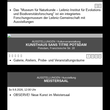
Das "Museum für Naturkunde – Leibniz-Institut für Evolutions-
und Biodiversitätsforschung" ist ein integriertes
Forschungsmuseum der Leibniz-Gemeinschaft mit
Ausstellungen
AUSSTELLUNGEN /
Kulturveranstaltung
KUNSTHAUS SANS TITRE POTSDAM
Potsdam, Französische Str. 18
Galerie, Ateliers, Probe- und Veranstaltungsräume
AUSSTELLUNGEN /
Ausstellung
MEISTERSAAL
So 9.8.2026, 12:00 Uhr
OBSERVE! Neue Kunst im Meistersaal