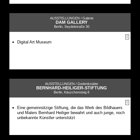
AUSSTELLUNGEN /
Galerie
DAM GALLERY
Berlin, Seydelstraße 30
Digital Art Museum
AUSSTELLUNGEN /
Gedenkstätte
BERNHARD-HEILIGER-STIFTUNG
Berlin, Käuzchensteig 8
Eine gemeinnützige Stiftung, die das Werk des Bildhauers
und Malers Bernhard Heiliger bewahrt und auch junge, noch
unbekannte Künstler unterstützt