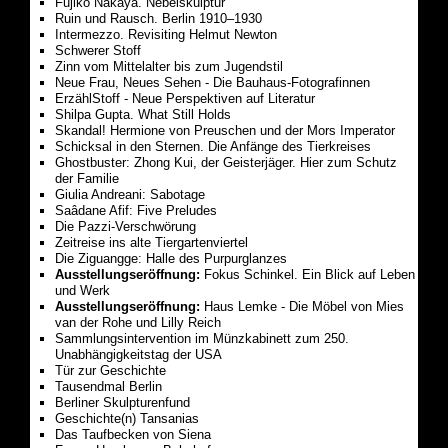
Fujiko Nakaya. Nebelskulptur
Ruin und Rausch. Berlin 1910–1930
Intermezzo. Revisiting Helmut Newton
Schwerer Stoff
Zinn vom Mittelalter bis zum Jugendstil
Neue Frau, Neues Sehen - Die Bauhaus-Fotografinnen
ErzählStoff - Neue Perspektiven auf Literatur
Shilpa Gupta. What Still Holds
Skandal! Hermione von Preuschen und der Mors Imperator
Schicksal in den Sternen. Die Anfänge des Tierkreises
Ghostbuster: Zhong Kui, der Geisterjäger. Hier zum Schutz
der Familie
Giulia Andreani: Sabotage
Saâdane Afif: Five Preludes
Die Pazzi-Verschwörung
Zeitreise ins alte Tiergartenviertel
Die Ziguangge: Halle des Purpurglanzes
Ausstellungseröffnung:
Fokus Schinkel. Ein Blick auf Leben
und Werk
Ausstellungseröffnung:
Haus Lemke - Die Möbel von Mies
van der Rohe und Lilly Reich
Sammlungsintervention im Münzkabinett zum 250.
Unabhängigkeitstag der USA
Tür zur Geschichte
Tausendmal Berlin
Berliner Skulpturenfund
Geschichte(n) Tansanias
Das Taufbecken von Siena