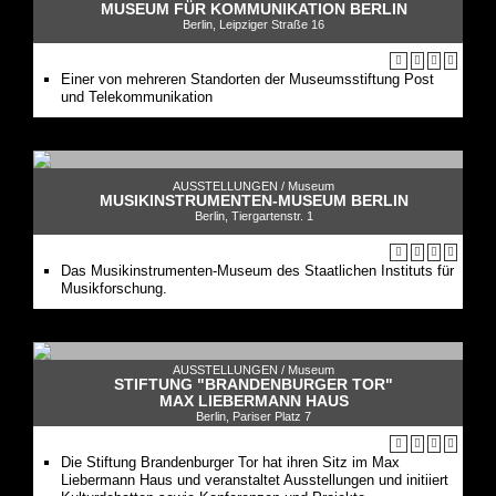
MUSEUM FÜR KOMMUNIKATION BERLIN
Berlin, Leipziger Straße 16
Einer von mehreren Standorten der Museumsstiftung Post
und Telekommunikation
AUSSTELLUNGEN /
Museum
MUSIKINSTRUMENTEN-MUSEUM BERLIN
Berlin, Tiergartenstr. 1
Das Musikinstrumenten-Museum des Staatlichen Instituts für
Musikforschung.
AUSSTELLUNGEN /
Museum
STIFTUNG "BRANDENBURGER TOR"
MAX LIEBERMANN HAUS
Berlin, Pariser Platz 7
Die Stiftung Brandenburger Tor hat ihren Sitz im Max
Liebermann Haus und veranstaltet Ausstellungen und initiiert