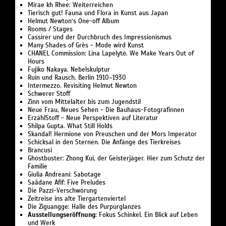
Mirae kh Rhee: Weiterreichen
Tierisch gut! Fauna und Flora in Kunst aus Japan
Helmut Newton‘s One-off Album
Rooms / Stages
Cassirer und der Durchbruch des Impressionismus
Many Shades of Grès - Mode wird Kunst
CHANEL Commission: Lina Lapelytė. We Make Years Out of
Hours
Fujiko Nakaya. Nebelskulptur
Ruin und Rausch. Berlin 1910–1930
Intermezzo. Revisiting Helmut Newton
Schwerer Stoff
Zinn vom Mittelalter bis zum Jugendstil
Neue Frau, Neues Sehen - Die Bauhaus-Fotografinnen
ErzählStoff - Neue Perspektiven auf Literatur
Shilpa Gupta. What Still Holds
Skandal! Hermione von Preuschen und der Mors Imperator
Schicksal in den Sternen. Die Anfänge des Tierkreises
Brancusi
Ghostbuster: Zhong Kui, der Geisterjäger. Hier zum Schutz der
Familie
Giulia Andreani: Sabotage
Saâdane Afif: Five Preludes
Die Pazzi-Verschwörung
Zeitreise ins alte Tiergartenviertel
Die Ziguangge: Halle des Purpurglanzes
Ausstellungseröffnung:
Fokus Schinkel. Ein Blick auf Leben
und Werk