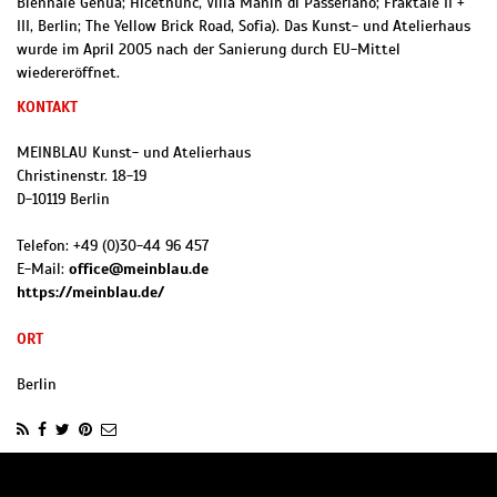
Biennale Genua; Hicetnunc, Villa Manin di Passeriano; Fraktale II +
III, Berlin; The Yellow Brick Road, Sofia). Das Kunst- und Atelierhaus
wurde im April 2005 nach der Sanierung durch EU-Mittel
wiedereröffnet.
KONTAKT
MEINBLAU Kunst- und Atelierhaus
Christinenstr. 18-19
D
-
10119
Berlin
Telefon:
+49 (0)30-44 96 457
E-Mail:
office@meinblau.de
https://meinblau.de/
ORT
Berlin