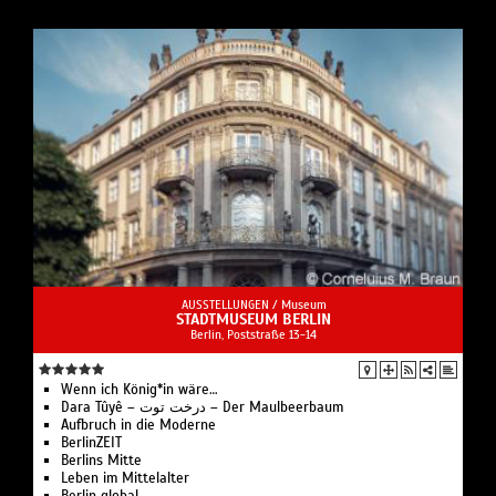
AUSSTELLUNGEN /
Museum
STADTMUSEUM BERLIN
Berlin, Poststraße 13-14
Wenn ich König*in wäre…
Dara Tûyê – درخت توت – Der Maulbeerbaum
Aufbruch in die Moderne
BerlinZEIT
Berlins Mitte
Leben im Mittelalter